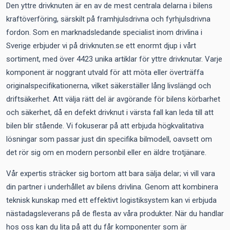
Den yttre drivknuten är en av de mest centrala delarna i bilens
kraftöverföring, särskilt på framhjulsdrivna och fyrhjulsdrivna
fordon. Som en marknadsledande specialist inom drivlina i
Sverige erbjuder vi på drivknuten.se ett enormt djup i vårt
sortiment, med över 4423 unika artiklar för yttre drivknutar. Varje
komponent är noggrant utvald för att möta eller överträffa
originalspecifikationerna, vilket säkerställer lång livslängd och
driftsäkerhet. Att välja rätt del är avgörande för bilens körbarhet
och säkerhet, då en defekt drivknut i värsta fall kan leda till att
bilen blir stående. Vi fokuserar på att erbjuda högkvalitativa
lösningar som passar just din specifika bilmodell, oavsett om
det rör sig om en modern personbil eller en äldre trotjänare.
Vår expertis sträcker sig bortom att bara sälja delar; vi vill vara
din partner i underhållet av bilens drivlina. Genom att kombinera
teknisk kunskap med ett effektivt logistiksystem kan vi erbjuda
nästadagsleverans på de flesta av våra produkter. När du handlar
hos oss kan du lita på att du får komponenter som är