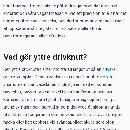
konstruerade för att tåla de påfrestningar som det nordiska
klimatet och våra vägar innebär. Vi vet att precision är allt när det
kommer till mekaniska delar, och därför arbetar vi ständigt med
att uppdatera vårt register för att säkerställa att vår
passformsgaranti alltid efterlevs.
Vad gör yttre drivknut?
Den yttre drivknuten sitter monterad längst ut på en
drivaxel
,
precis vid hjulet. Dess huvudsakliga uppgift är att överföra
vridmoment från växellådan till drivhjulen med en konstant
hastighet, oavsett vilken vinkel hjulet har. Detta är tekniskt
komplicerat eftersom hjulet ständigt rör sig upp och ner på
grund av fjädringen, samtidigt som det vrids åt sidorna när du
styr. Utan en fungerande yttre drivknut skulle kraftöverföringen
hacka eller helt upphöra vid svängar, vilket skulle göra bilen
okörbar. Denna typ av knut kallas ofta för CV-knut (Constant