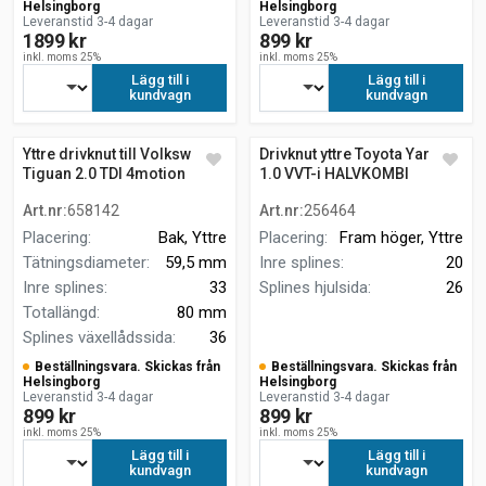
Helsingborg
Helsingborg
Leveranstid 3-4 dagar
Leveranstid 3-4 dagar
1899 kr
899 kr
inkl. moms 25%
inkl. moms 25%
Lägg till i
Lägg till i
kundvagn
kundvagn
Yttre drivknut till Volkswagen
Drivknut yttre Toyota Yaris
Tiguan 2.0 TDI 4motion
1.0 VVT-i HALVKOMBI
Art.nr
:
658142
Art.nr
:
256464
Placering
:
Bak, Yttre
Placering
:
Fram höger, Yttre
Tätningsdiameter
:
59,5 mm
Inre splines
:
20
Inre splines
:
33
Splines hjulsida
:
26
Totallängd
:
80 mm
Splines växellådssida
:
36
Beställningsvara. Skickas från
Beställningsvara. Skickas från
Helsingborg
Helsingborg
Leveranstid 3-4 dagar
Leveranstid 3-4 dagar
899 kr
899 kr
inkl. moms 25%
inkl. moms 25%
Lägg till i
Lägg till i
kundvagn
kundvagn