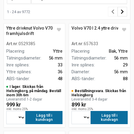
1 - 24 av 9772
Yttre drivknut Volvo V70 I 2.4
Volvo V70 I 2.4 yttre drivknut
framhjulsdrift
Art.nr
:
0529385
Art.nr
:
657633
Placering
:
Yttre
Placering
:
Bak, Yttre
Tätningsdiameter
:
56 mm
Tätningsdiameter
:
56 mm
Inre splines
:
33
Inre splines
:
29
Yttre splines
:
36
Diameter
:
56 mm
ABS-tänder
:
48
ABS-tänder
:
88
I lager. Skickas från
Helsingborg, på måndag. Beställ
Beställningsvara. Skickas från
inom 30h 6m
Helsingborg
Leveranstid 1-2 dagar
Leveranstid 3-4 dagar
999 kr
899 kr
inkl. moms 25%
inkl. moms 25%
Lägg till i
Lägg till i
kundvagn
kundvagn