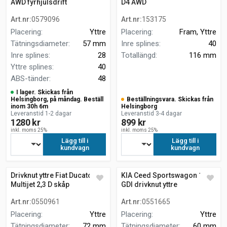
AWD fyrhjulsdrift
D4 AWD
Art.nr
:
0579096
Art.nr
:
153175
Placering
:
Yttre
Placering
:
Fram, Yttre
Tätningsdiameter
:
57 mm
Inre splines
:
40
Inre splines
:
28
Totallängd
:
116 mm
Yttre splines
:
40
ABS-tänder
:
48
I lager. Skickas från
Helsingborg, på måndag. Beställ
Beställningsvara. Skickas från
inom 30h 6m
Helsingborg
Leveranstid 1-2 dagar
Leveranstid 3-4 dagar
1280 kr
899 kr
inkl. moms 25%
inkl. moms 25%
Lägg till i
Lägg till i
kundvagn
kundvagn
Drivknut yttre Fiat Ducato 130
KIA Ceed Sportswagon 1.6
Multijet 2,3 D skåp
GDI drivknut yttre
Art.nr
:
0550961
Art.nr
:
0551665
Placering
:
Yttre
Placering
:
Yttre
Tätningsdiameter
:
72 mm
Tätningsdiameter
:
60 mm