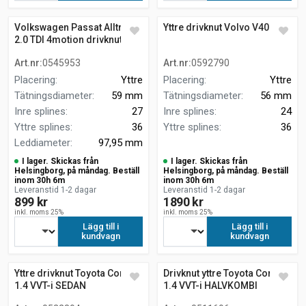
Volkswagen Passat Alltrack
Yttre drivknut Volvo V40 D2
2.0 TDI 4motion drivknut
yttre
Art.nr
:
0545953
Art.nr
:
0592790
Placering
:
Yttre
Placering
:
Yttre
Tätningsdiameter
:
59 mm
Tätningsdiameter
:
56 mm
Inre splines
:
27
Inre splines
:
24
Yttre splines
:
36
Yttre splines
:
36
Leddiameter
:
97,95 mm
I lager. Skickas från
I lager. Skickas från
Helsingborg, på måndag. Beställ
Helsingborg, på måndag. Beställ
inom 30h 6m
inom 30h 6m
Leveranstid 1-2 dagar
Leveranstid 1-2 dagar
899 kr
1890 kr
inkl. moms 25%
inkl. moms 25%
Lägg till i
Lägg till i
kundvagn
kundvagn
Yttre drivknut Toyota Corolla
Drivknut yttre Toyota Corolla
1.4 VVT-i SEDAN
1.4 VVT-i HALVKOMBI