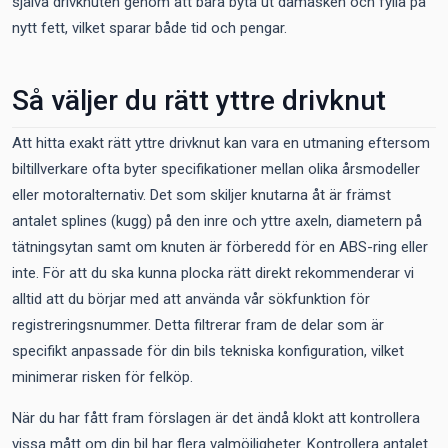
själva drivknuten genom att bara byta ut damasken och fylla på
nytt fett, vilket sparar både tid och pengar.
Så väljer du rätt yttre drivknut
Att hitta exakt rätt yttre drivknut kan vara en utmaning eftersom
biltillverkare ofta byter specifikationer mellan olika årsmodeller
eller motoralternativ. Det som skiljer knutarna åt är främst
antalet splines (kugg) på den inre och yttre axeln, diametern på
tätningsytan samt om knuten är förberedd för en ABS-ring eller
inte. För att du ska kunna plocka rätt direkt rekommenderar vi
alltid att du börjar med att använda vår sökfunktion för
registreringsnummer. Detta filtrerar fram de delar som är
specifikt anpassade för din bils tekniska konfiguration, vilket
minimerar risken för felköp.
När du har fått fram förslagen är det ändå klokt att kontrollera
vissa mått om din bil har flera valmöjligheter. Kontrollera antalet