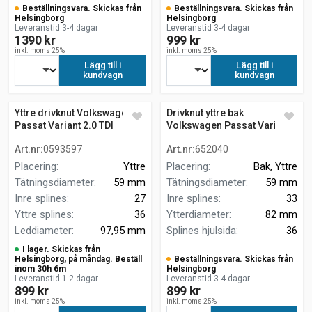
Beställningsvara. Skickas från
Beställningsvara. Skickas från
Helsingborg
Helsingborg
Leveranstid 3-4 dagar
Leveranstid 3-4 dagar
1390 kr
999 kr
inkl. moms 25%
inkl. moms 25%
Lägg till i
Lägg till i
kundvagn
kundvagn
Yttre drivknut Volkswagen
Drivknut yttre bak
Passat Variant 2.0 TDI
Volkswagen Passat Variant
4motion 3C5
2.0 TDI 4motion
Art.nr
:
0593597
Art.nr
:
652040
Placering
:
Yttre
Placering
:
Bak, Yttre
Tätningsdiameter
:
59 mm
Tätningsdiameter
:
59 mm
Inre splines
:
27
Inre splines
:
33
Yttre splines
:
36
Ytterdiameter
:
82 mm
Leddiameter
:
97,95 mm
Splines hjulsida
:
36
I lager. Skickas från
Helsingborg, på måndag. Beställ
Beställningsvara. Skickas från
inom 30h 6m
Helsingborg
Leveranstid 1-2 dagar
Leveranstid 3-4 dagar
899 kr
899 kr
inkl. moms 25%
inkl. moms 25%