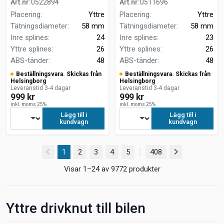
Art.nr
:
0522894
Art.nr
:
0511696
Placering
:
Yttre
Placering
:
Yttre
Tätningsdiameter
:
58 mm
Tätningsdiameter
:
58 mm
Inre splines
:
24
Inre splines
:
23
Yttre splines
:
26
Yttre splines
:
26
ABS-tänder
:
48
ABS-tänder
:
48
Beställningsvara. Skickas från
Beställningsvara. Skickas från
Helsingborg
Helsingborg
Leveranstid 3-4 dagar
Leveranstid 3-4 dagar
999 kr
999 kr
inkl. moms 25%
inkl. moms 25%
Lägg till i
Lägg till i
kundvagn
kundvagn
(current)
1
2
3
4
5
408
Visar 1–24 av 9772 produkter
Yttre drivknut till bilen