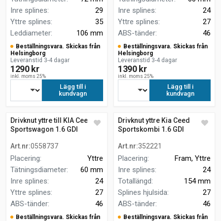
Inre splines
:
29
Inre splines
:
24
Yttre splines
:
35
Yttre splines
:
27
Leddiameter
:
106 mm
ABS-tänder
:
46
Beställningsvara. Skickas från
Beställningsvara. Skickas från
Helsingborg
Helsingborg
Leveranstid 3-4 dagar
Leveranstid 3-4 dagar
1290 kr
1390 kr
inkl. moms 25%
inkl. moms 25%
Lägg till i
Lägg till i
kundvagn
kundvagn
Drivknut yttre till KIA Ceed
Drivknut yttre Kia Ceed
Sportswagon 1.6 GDI
Sportskombi 1.6 GDI
Art.nr
:
0558737
Art.nr
:
352221
Placering
:
Yttre
Placering
:
Fram, Yttre
Tätningsdiameter
:
60 mm
Inre splines
:
24
Inre splines
:
24
Totallängd
:
154 mm
Yttre splines
:
27
Splines hjulsida
:
27
ABS-tänder
:
46
ABS-tänder
:
46
Beställningsvara. Skickas från
Beställningsvara. Skickas från