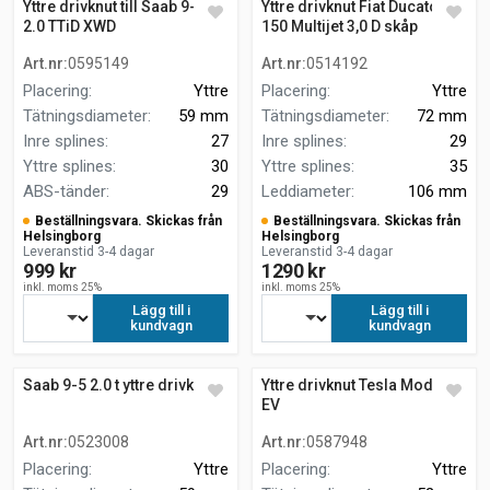
Yttre drivknut till Saab 9-5
Yttre drivknut Fiat Ducato
2.0 TTiD XWD
150 Multijet 3,0 D skåp
Art.nr
:
0595149
Art.nr
:
0514192
Placering
:
Yttre
Placering
:
Yttre
Tätningsdiameter
:
59 mm
Tätningsdiameter
:
72 mm
Inre splines
:
27
Inre splines
:
29
Yttre splines
:
30
Yttre splines
:
35
ABS-tänder
:
29
Leddiameter
:
106 mm
Beställningsvara. Skickas från
Beställningsvara. Skickas från
Helsingborg
Helsingborg
Leveranstid 3-4 dagar
Leveranstid 3-4 dagar
999 kr
1290 kr
inkl. moms 25%
inkl. moms 25%
Lägg till i
Lägg till i
kundvagn
kundvagn
Saab 9-5 2.0 t yttre drivknut
Yttre drivknut Tesla Model Y
EV
Art.nr
:
0523008
Art.nr
:
0587948
Placering
:
Yttre
Placering
:
Yttre