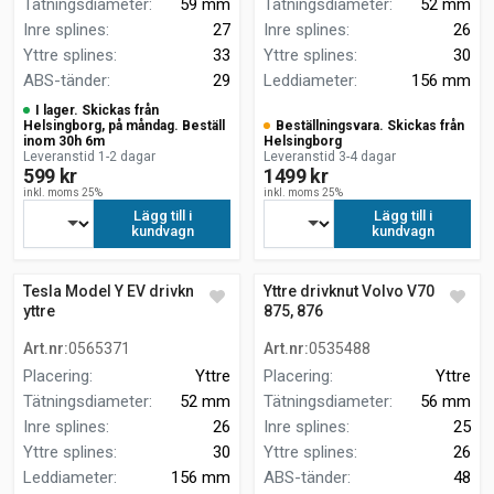
Tätningsdiameter
:
59 mm
Tätningsdiameter
:
52 mm
Inre splines
:
27
Inre splines
:
26
Yttre splines
:
33
Yttre splines
:
30
ABS-tänder
:
29
Leddiameter
:
156 mm
I lager. Skickas från
Helsingborg, på måndag. Beställ
Beställningsvara. Skickas från
inom 30h 6m
Helsingborg
Leveranstid 1-2 dagar
Leveranstid 3-4 dagar
599 kr
1499 kr
inkl. moms 25%
inkl. moms 25%
Lägg till i
Lägg till i
kundvagn
kundvagn
Tesla Model Y EV drivknut
Yttre drivknut Volvo V70 I 2.4
yttre
875, 876
Art.nr
:
0565371
Art.nr
:
0535488
Placering
:
Yttre
Placering
:
Yttre
Tätningsdiameter
:
52 mm
Tätningsdiameter
:
56 mm
Inre splines
:
26
Inre splines
:
25
Yttre splines
:
30
Yttre splines
:
26
Leddiameter
:
156 mm
ABS-tänder
:
48