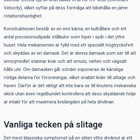
Velocity), vilket syftar på dess förmåga att bibehålla en jämn
rotationshastighet.
Konstruktionen består av en inre kärna, en kulhållare och ett
antal precisionsslipade stålkulor som löper i spår i det yttre
huset. Hela mekanismen är fylld med ett speciellt högtrycksfett
och skyddas av en damask. Det är denna damask som ser till att
smörjmedlet stannar kvar och att smuts, vatten och vägsalt
hålls ute. Om damasken går sönder exponeras de känsliga
rörliga delarna för föroreningar, vilket snabbt leder till slitage och
haveri. Därför är det viktigt att inte bara se till knutens mekaniska
skick utan även regelbundet kontrollera att dess skyddande hölje
är intakt för att maximera livslängden på hela drivlinan.
Vanliga tecken på slitage
Det mest klassiska symptomet på en sliten yttre drivknut är ett