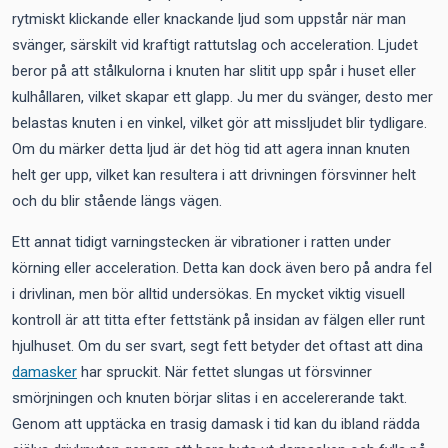
rytmiskt klickande eller knackande ljud som uppstår när man
svänger, särskilt vid kraftigt rattutslag och acceleration. Ljudet
beror på att stålkulorna i knuten har slitit upp spår i huset eller
kulhållaren, vilket skapar ett glapp. Ju mer du svänger, desto mer
belastas knuten i en vinkel, vilket gör att missljudet blir tydligare.
Om du märker detta ljud är det hög tid att agera innan knuten
helt ger upp, vilket kan resultera i att drivningen försvinner helt
och du blir stående längs vägen.
Ett annat tidigt varningstecken är vibrationer i ratten under
körning eller acceleration. Detta kan dock även bero på andra fel
i drivlinan, men bör alltid undersökas. En mycket viktig visuell
kontroll är att titta efter fettstänk på insidan av fälgen eller runt
hjulhuset. Om du ser svart, segt fett betyder det oftast att dina
damasker
har spruckit. När fettet slungas ut försvinner
smörjningen och knuten börjar slitas i en accelererande takt.
Genom att upptäcka en trasig damask i tid kan du ibland rädda