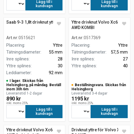
Lägg till i
Lägg till i
kundvagn
kundvagn
Saab 9-3 1,8t drivknut yttre
Yttre drivknut Volvo Xc60 D4
AWD KOMBI
Art.nr
:
0515621
Art.nr
:
0517369
Placering
:
Yttre
Placering
:
Yttre
Tätningsdiameter
:
55 mm
Tätningsdiameter
:
57,5 mm
Inre splines
:
28
Inre splines
:
27
Yttre splines
:
30
Yttre splines
:
40
Leddiameter
:
92 mm
I lager. Skickas från
Helsingborg, på måndag. Beställ
Beställningsvara. Skickas från
inom 30h 6m
Helsingborg
Leveranstid 1-2 dagar
Leveranstid 3-4 dagar
890 kr
1195 kr
inkl. moms 25%
inkl. moms 25%
Lägg till i
Lägg till i
kundvagn
kundvagn
Yttre drivknut Volvo Xc60 D4
Drivknut yttre för Volvo XC60