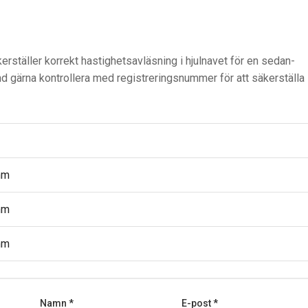
erställer korrekt hastighetsavläsning i hjulnavet för en sedan-
nd gärna kontrollera med registreringsnummer för att säkerställa
mm
mm
mm
Namn
*
E-post
*