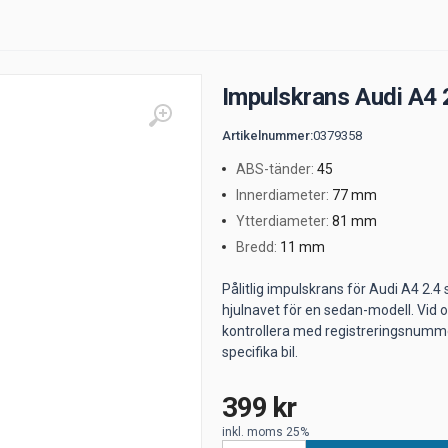
Impulskrans Audi A4 
Artikelnummer
:
0379358
ABS-tänder
:
45
Innerdiameter
:
77 mm
Ytterdiameter
:
81 mm
Bredd
:
11 mm
Pålitlig impulskrans för Audi A4 2.4
hjulnavet för en sedan-modell. Vid 
kontrollera med registreringsnummer
specifika bil.
399 kr
inkl. moms 25%