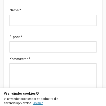
Namn
*
E-post
*
Kommentar
*
Vi använder cookies
🍪
Vi använder cookies för att förbättra din
om vår integritetspolicy
Skicka
användarupplevelse.
läs mer
.