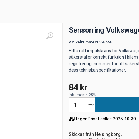
Sensorring Volkswag
Artikelnummer
:
0392598
Hitta rätt impulskrans för Volkswag
säkerställer korrekt funktion i bile
registreringsnummer för att säkerstä
dess tekniska specifikationer.
84 kr
inkl. moms 25%
I lager.
Priset gäller
: 2025-10-30
Skickas från Helsingborg,