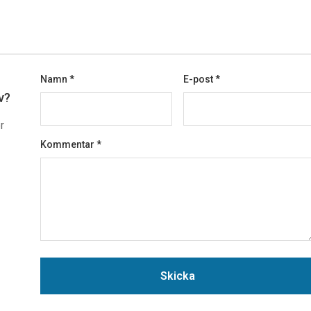
Namn
*
E-post
*
v?
r
Kommentar
*
Skicka