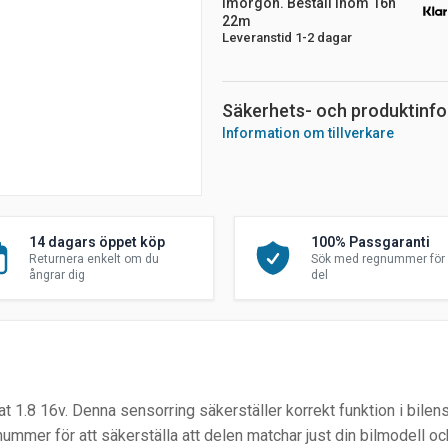
imorgon. Beställ inom 16h
22m
Leveranstid 1-2 dagar
Säkerhets- och produktinf
Information om tillverkare
14 dagars öppet köp
100% Passgaranti
Returnera enkelt om du
Sök med regnummer för 
ångrar dig
del
 1.8 16v. Denna sensorring säkerställer korrekt funktion i bilen
mmer för att säkerställa att delen matchar just din bilmodell oc