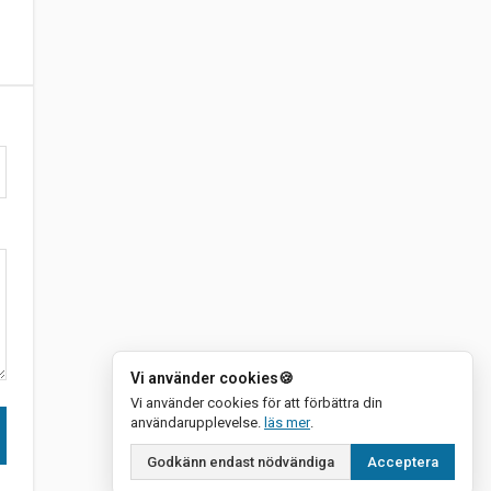
Vi använder cookies
🍪
Vi använder cookies för att förbättra din
om vår integritetspolicy
användarupplevelse.
läs mer
.
Godkänn endast nödvändiga
Acceptera