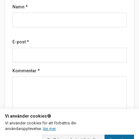
Namn
*
E-post
*
Kommentar
*
Vi använder cookies
🍪
Vi använder cookies för att förbättra din
om vår integritetspolicy
Skicka
användarupplevelse.
läs mer
.