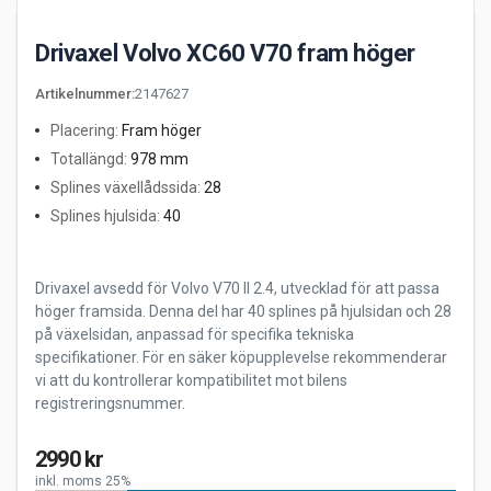
Drivaxel Volvo XC60 V70 fram höger
Artikelnummer
:
2147627
Placering
:
Fram höger
Totallängd
:
978 mm
Splines växellådssida
:
28
Splines hjulsida
:
40
Drivaxel avsedd för Volvo V70 II 2.4, utvecklad för att passa
höger framsida. Denna del har 40 splines på hjulsidan och 28
på växelsidan, anpassad för specifika tekniska
specifikationer. För en säker köpupplevelse rekommenderar
vi att du kontrollerar kompatibilitet mot bilens
registreringsnummer.
2990 kr
inkl. moms 25%