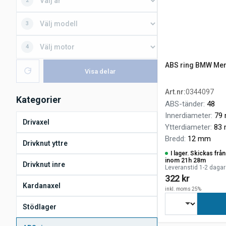
2
3
4
ABS ring BMW Mer
Visa delar
Art.nr
:
0344097
Kategorier
ABS-tänder
:
48
Innerdiameter
:
79
Drivaxel
Ytterdiameter
:
83
Bredd
:
12 mm
Drivknut yttre
I lager. Skickas fr
inom 21h 28m
Drivknut inre
Leveranstid 1-2 dagar
322 kr
Kardanaxel
inkl. moms 25%
Stödlager