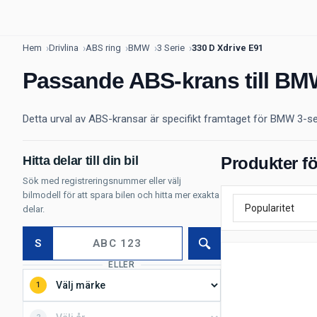
Hem
Drivlina
ABS ring
BMW
3 Serie
330 D Xdrive E91
Passande ABS-krans till BMW
Detta urval av ABS-kransar är specifikt framtaget för BMW 3-serie
Hitta delar till din bil
Produkter fö
Sök med registreringsnummer eller välj
bilmodell för att spara bilen och hitta mer exakta
delar.
S
Sök
ELLER
1