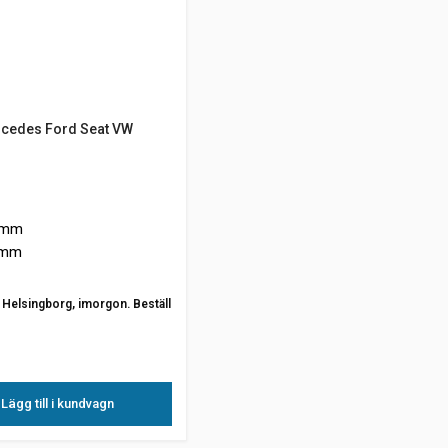
cedes Ford Seat VW
 mm
 mm
ån Helsingborg, imorgon. Beställ
Lägg till i kundvagn