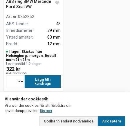
ABS ring BMW Mercedes
Ford Seat VW
Art.nr
:
0352852
ABS-tänder
:
48
Innerdiameter
:
79 mm
Ytterdiameter
:
83 mm
Bredd
:
12 mm
I lager. Skickas från
Helsingborg, imorgon. Beställ
inom 21h 28m
Leveranstid 1-2 dagar
322 kr
inkl. moms 25%
Lägg till i
kundvagn
Vi använder cookies
🍪
Vi använder cookies för att förbättra din
om vår integritetspolicy
användarupplevelse.
läs mer
.
Godkänn endast nödvändiga
Acceptera