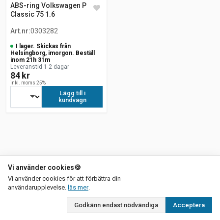
ABS-ring Volkswagen Polo
Classic 75 1.6
Art.nr
:
0303282
I lager. Skickas från
Helsingborg, imorgon. Beställ
inom 21h 31m
Leveranstid 1-2 dagar
84 kr
inkl. moms 25%
Lägg till i
kundvagn
Vi använder cookies
🍪
Vi använder cookies för att förbättra din
om vår integritetspolicy
användarupplevelse.
läs mer
.
Godkänn endast nödvändiga
Acceptera