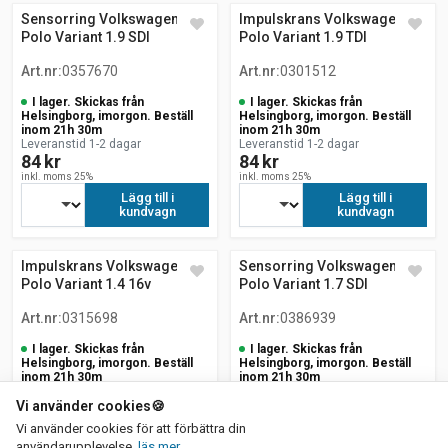
Sensorring Volkswagen
Impulskrans Volkswagen
Polo Variant 1.9 SDI
Polo Variant 1.9 TDI
Art.nr
:
0357670
Art.nr
:
0301512
I lager. Skickas från
I lager. Skickas från
Helsingborg, imorgon. Beställ
Helsingborg, imorgon. Beställ
inom 21h 30m
inom 21h 30m
Leveranstid 1-2 dagar
Leveranstid 1-2 dagar
84 kr
84 kr
inkl. moms 25%
inkl. moms 25%
Lägg till i
Lägg till i
kundvagn
kundvagn
Impulskrans Volkswagen
Sensorring Volkswagen
Polo Variant 1.4 16v
Polo Variant 1.7 SDI
Art.nr
:
0315698
Art.nr
:
0386939
I lager. Skickas från
I lager. Skickas från
Helsingborg, imorgon. Beställ
Helsingborg, imorgon. Beställ
inom 21h 30m
inom 21h 30m
Leveranstid 1-2 dagar
Leveranstid 1-2 dagar
Vi använder cookies
84 kr
🍪
84 kr
inkl. moms 25%
inkl. moms 25%
Vi använder cookies för att förbättra din
Lägg till i
Lägg till i
om vår integritetspolicy
användarupplevelse.
läs mer
.