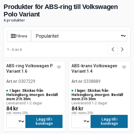
Produkter för ABS-ring till Volkswagen
Polo Variant
6 produkter
Filtrera
1 - 6 av 6
ABS-ring Volkswagen Polo
ABS-krans Volkswagen Polo
Variant 1.6
Variant 1.4
Art.nr
:
0307229
Art.nr
:
0338889
I lager. Skickas från
I lager. Skickas från
Helsingborg, imorgon. Beställ
Helsingborg, imorgon. Beställ
inom 21h 30m
inom 21h 30m
Leveranstid 1-2 dagar
Leveranstid 1-2 dagar
84 kr
84 kr
inkl. moms 25%
inkl. moms 25%
Lägg till i
Lägg till i
kundvagn
kundvagn