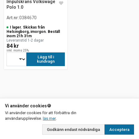
Impulskrans Volkswagen
Polo 1.0
Art.nr
:
0384670
I lager. Skickas från
Helsingborg, imorgon. Beställ
inom 21h 31m
Leveranstid 1-2 dagar
84 kr
inkl. moms 25%
Lägg till i
kundvagn
Vi använder cookies
🍪
Vi använder cookies för att förbättra din
om vår integritetspolicy
användarupplevelse.
läs mer
.
Godkänn endast nödvändiga
Acceptera