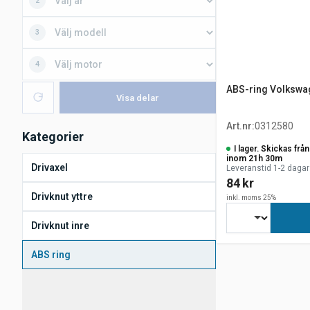
2
3
4
ABS-ring Volkswa
Visa delar
Art.nr
:
0312580
Kategorier
I lager. Skickas fr
inom 21h 30m
Drivaxel
Leveranstid 1-2 dagar
84 kr
Drivknut yttre
inkl. moms 25%
Drivknut inre
ABS ring