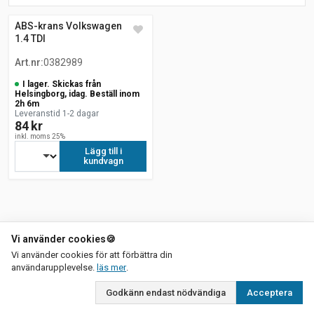
ABS-krans Volkswagen Polo
1.4 TDI
Art.nr
:
0382989
I lager. Skickas från
Helsingborg, idag. Beställ inom
2h 6m
Leveranstid 1-2 dagar
84 kr
inkl. moms 25%
Lägg till i
kundvagn
Vi använder cookies
🍪
Vi använder cookies för att förbättra din
om vår integritetspolicy
användarupplevelse.
läs mer
.
Godkänn endast nödvändiga
Acceptera