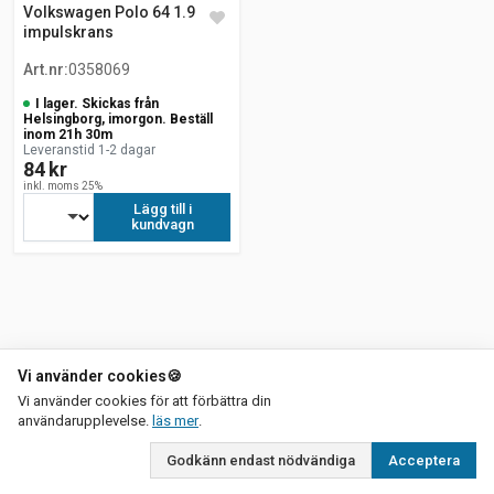
Volkswagen Polo 64 1.9 SDI
impulskrans
Art.nr
:
0358069
I lager. Skickas från
Helsingborg, imorgon. Beställ
inom 21h 30m
Leveranstid 1-2 dagar
84 kr
inkl. moms 25%
Lägg till i
kundvagn
Vi använder cookies
🍪
Vi använder cookies för att förbättra din
om vår integritetspolicy
användarupplevelse.
läs mer
.
Godkänn endast nödvändiga
Acceptera