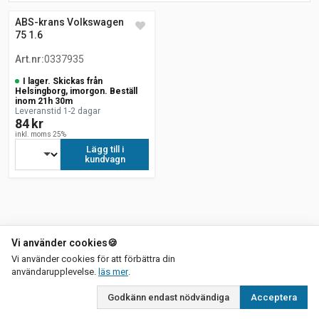
ABS-krans Volkswagen Polo
75 1.6
Art.nr
:
0337935
I lager. Skickas från
Helsingborg, imorgon. Beställ
inom 21h 30m
Leveranstid 1-2 dagar
84 kr
inkl. moms 25%
Lägg till i
kundvagn
Vi använder cookies
🍪
Vi använder cookies för att förbättra din
om vår integritetspolicy
användarupplevelse.
läs mer
.
Godkänn endast nödvändiga
Acceptera