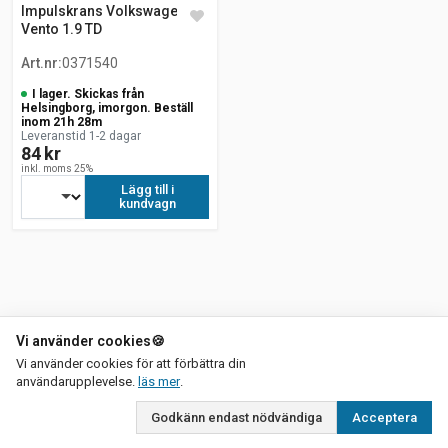
Impulskrans Volkswagen
Vento 1.9 TD
Art.nr
:
0371540
I lager. Skickas från
Helsingborg, imorgon. Beställ
inom 21h 28m
Leveranstid 1-2 dagar
84 kr
inkl. moms 25%
Lägg till i
kundvagn
Vi använder cookies
🍪
Vi använder cookies för att förbättra din
om vår integritetspolicy
användarupplevelse.
läs mer
.
Godkänn endast nödvändiga
Acceptera