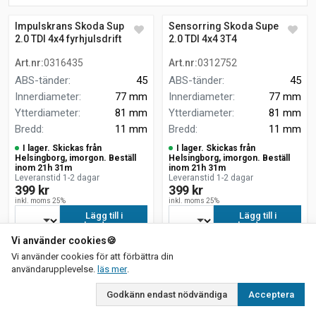
Impulskrans Skoda Superb II
Sensorring Skoda Superb II
2.0 TDI 4x4 fyrhjulsdrift
2.0 TDI 4x4 3T4
Art.nr
:
0316435
Art.nr
:
0312752
ABS-tänder
:
45
ABS-tänder
:
45
Innerdiameter
:
77 mm
Innerdiameter
:
77 mm
Ytterdiameter
:
81 mm
Ytterdiameter
:
81 mm
Bredd
:
11 mm
Bredd
:
11 mm
I lager. Skickas från
I lager. Skickas från
Helsingborg, imorgon. Beställ
Helsingborg, imorgon. Beställ
inom 21h 31m
inom 21h 31m
Leveranstid 1-2 dagar
Leveranstid 1-2 dagar
399 kr
399 kr
inkl. moms 25%
inkl. moms 25%
Lägg till i
Lägg till i
kundvagn
kundvagn
Vi använder cookies
🍪
Vi använder cookies för att förbättra din
om vår integritetspolicy
användarupplevelse.
läs mer
.
Godkänn endast nödvändiga
Acceptera