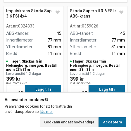
Impulskrans Skoda Superb II
Skoda Superb II 3.6 FSI 4x4
3.6 FSI 4x4
ABS-krans
Art.nr
:
0324333
Art.nr
:
0359026
ABS-tänder
:
45
ABS-tänder
:
45
Innerdiameter
:
77 mm
Innerdiameter
:
77 mm
Ytterdiameter
:
81 mm
Ytterdiameter
:
81 mm
Bredd
:
11 mm
Bredd
:
11 mm
I lager. Skickas från
I lager. Skickas från
Helsingborg, imorgon. Beställ
Helsingborg, imorgon. Beställ
inom 23h 31m
inom 23h 31m
Leveranstid 1-2 dagar
Leveranstid 1-2 dagar
399 kr
399 kr
inkl. moms 25%
inkl. moms 25%
Lägg till i
Lägg till i
kundvagn
kundvagn
Vi använder cookies
🍪
Vi använder cookies för att förbättra din
om vår integritetspolicy
användarupplevelse.
läs mer
.
Godkänn endast nödvändiga
Acceptera