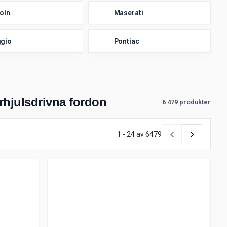
oln
Maserati
ggio
Pontiac
yrhjulsdrivna fordon
6 479 produkter
1 - 24 av 6479