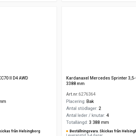
XC70 II D4 AWD
Kardanaxel Mercedes Sprinter 3,5-
3388 mm
Art.nr
:
6276364
 mm
Placering
:
Bak
Antal stödlager
:
2
Antal leder / knutar
:
4
Totallängd
:
3 388 mm
kickas från Helsingborg
Beställningsvara. Skickas från Helsing
Leveranstid 3-4 dagar