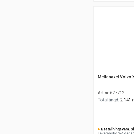
Mellanaxel Volvo 
Art.nr
:
627712
Totallängd
:
2 141
Beställningsvara. S
Leveranstid 3-4 dagar