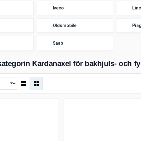
Iveco
Linc
Oldsmobile
Pia
Saab
kategorin Kardanaxel för bakhjuls- och f