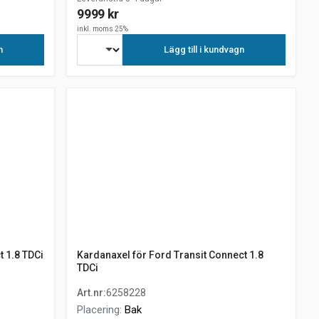
9999 kr
inkl. moms 25%
n
Lägg till i kundvagn
t 1.8 TDCi
Kardanaxel för Ford Transit Connect 1.8
TDCi
Art.nr
:
6258228
Placering
:
Bak