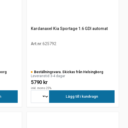
Kardanaxel Kia Sportage 1.6 GDI automat
Art.nr
:
625792
borg
Beställningsvara. Skickas från Helsingborg
Leveranstid 3-4 dagar
5790 kr
inkl. moms 25%
n
Lägg till i kundvagn