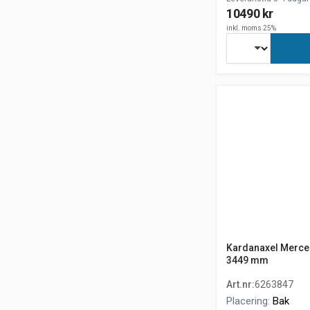
10490 kr
inkl. moms 25%
Kardanaxel Merced
3449 mm
Art.nr
:
6263847
Placering
:
Bak