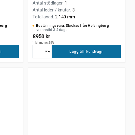
Antal stödlager
:
1
Antal leder / knutar
:
3
Totallängd
:
2 140 mm
borg
Beställningsvara. Skickas från Helsingborg
Leveranstid 3-4 dagar
8950 kr
inkl. moms 25%
n
Lägg till i kundvagn