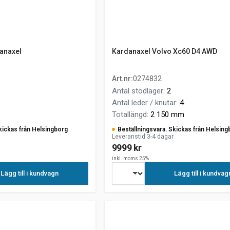
lanaxel
Kardanaxel Volvo Xc60 D4 AWD
Art.nr
:
0274832
Antal stödlager
:
2
Antal leder / knutar
:
4
Totallängd
:
2 150 mm
kickas från Helsingborg
Beställningsvara. Skickas från Helsing
Leveranstid 3-4 dagar
9999 kr
inkl. moms 25%
Lägg till i kundvagn
Lägg till i kundvag