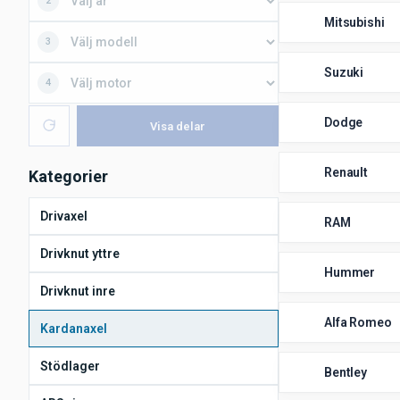
2
Mitsubishi
3
Suzuki
4
Dodge
Visa delar
Renault
Kategorier
Drivaxel
RAM
Drivknut yttre
Hummer
Drivknut inre
Alfa Romeo
Kardanaxel
Stödlager
Bentley