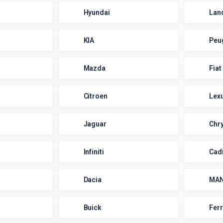
Hyundai
Lan
KIA
Peu
Mazda
Fiat
Citroen
Lex
Jaguar
Chry
Infiniti
Cadi
Dacia
MA
Buick
Ferr