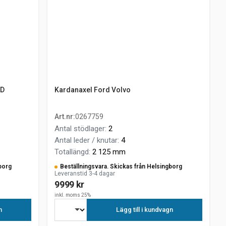
WD
Kardanaxel Ford Volvo
Art.nr
:
0267759
Antal stödlager
:
2
Antal leder / knutar
:
4
Totallängd
:
2 125 mm
borg
Beställningsvara. Skickas från Helsingborg
Leveranstid 3-4 dagar
9999 kr
inkl. moms 25%
n
Lägg till i kundvagn