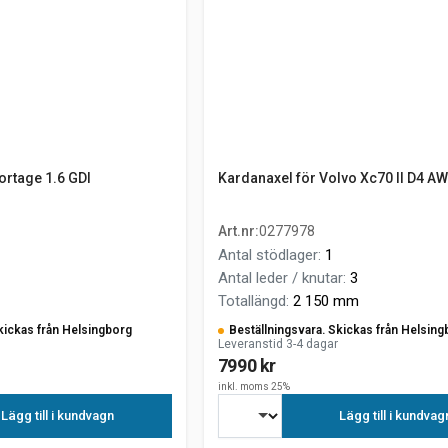
ortage 1.6 GDI
Kardanaxel för Volvo Xc70 II D4 A
Art.nr
:
0277978
Antal stödlager
:
1
Antal leder / knutar
:
3
Totallängd
:
2 150 mm
kickas från Helsingborg
Beställningsvara. Skickas från Helsing
Leveranstid 3-4 dagar
7990 kr
inkl. moms 25%
Lägg till i kundvagn
Lägg till i kundvag