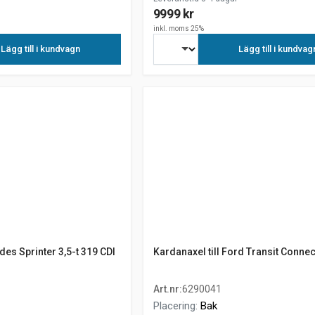
9999 kr
inkl. moms 25%
Lägg till i kundvagn
Lägg till i kundvag
es Sprinter 3,5-t 319 CDI
Kardanaxel till Ford Transit Connec
Art.nr
:
6290041
Placering
:
Bak