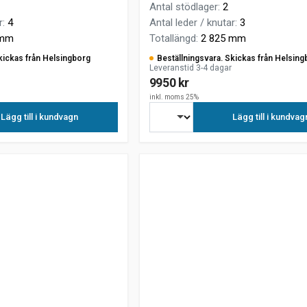
Antal stödlager
:
2
r
:
4
Antal leder / knutar
:
3
 mm
Totallängd
:
2 825 mm
kickas från Helsingborg
Beställningsvara. Skickas från Helsing
Leveranstid 3-4 dagar
9950 kr
inkl. moms 25%
Lägg till i kundvagn
Lägg till i kundvag