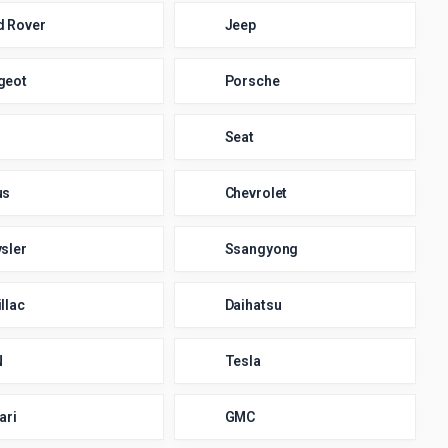
d Rover
Jeep
geot
Porsche
Seat
us
Chevrolet
sler
Ssangyong
llac
Daihatsu
N
Tesla
ari
GMC