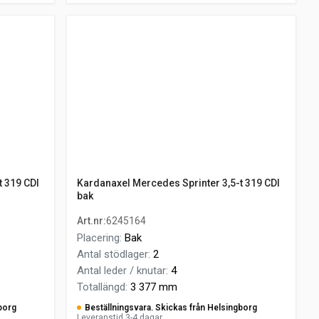
t 319 CDI
Kardanaxel Mercedes Sprinter 3,5-t 319 CDI
bak
Art.nr
:
6245164
Placering
:
Bak
Antal stödlager
:
2
Antal leder / knutar
:
4
Totallängd
:
3 377 mm
borg
Beställningsvara. Skickas från Helsingborg
Leveranstid 3-4 dagar