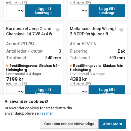
inkl. moms 25%
inkl. moms 25%
Lägg till i
Lägg till i
kundvagn
kundvagn
Kardanaxel Jeep Grand
Mellanaxel Jeep Wrangler III
Cherokee II 4.7 V8 4x4 WJ,
2.8 CRD fyrhjulsdrift
WG
Art.nr
:
0291784
Art.nr
:
626105
Antal leder / knutar
:
3
Placering
:
Bak
Totallängd
:
840 mm
Totallängd
:
590 mm
Beställningsvara. Skickas från
Beställningsvara. Skickas från
Helsingborg
Helsingborg
Leveranstid 3-4 dagar
Leveranstid 3-4 dagar
7199 kr
4390 kr
inkl. moms 25%
inkl. moms 25%
Lägg till i
Lägg till i
kundvagn
kundvagn
Vi använder cookies
🍪
Vi använder cookies för att förbättra din
(current)
1
2
3
4
5
6
7
om vår integritetspolicy
användarupplevelse.
läs mer
.
Visar 1–24 av 153 produkter
Godkänn endast nödvändiga
Acceptera