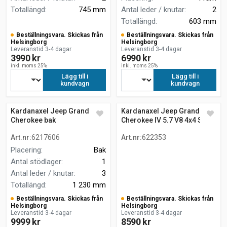
Totallängd
:
745 mm
Antal leder / knutar
:
2
Totallängd
:
603 mm
Beställningsvara. Skickas från
Beställningsvara. Skickas från
Helsingborg
Helsingborg
Leveranstid 3-4 dagar
Leveranstid 3-4 dagar
3990 kr
6990 kr
inkl. moms 25%
inkl. moms 25%
Lägg till i
Lägg till i
kundvagn
kundvagn
Kardanaxel Jeep Grand
Kardanaxel Jeep Grand
Cherokee bak
Cherokee IV 5.7 V8 4x4 SUV
Art.nr
:
6217606
Art.nr
:
622353
Placering
:
Bak
Antal stödlager
:
1
Antal leder / knutar
:
3
Totallängd
:
1 230 mm
Beställningsvara. Skickas från
Beställningsvara. Skickas från
Helsingborg
Helsingborg
Leveranstid 3-4 dagar
Leveranstid 3-4 dagar
9999 kr
8590 kr