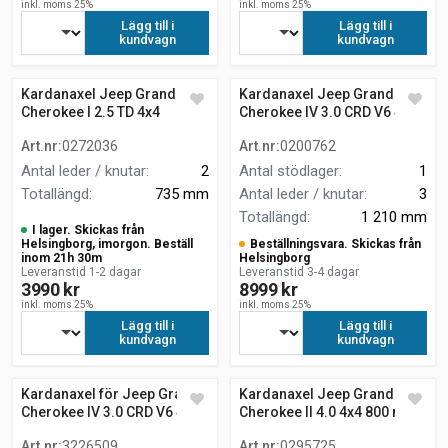
inkl. moms 25%
inkl. moms 25%
Lägg till i
Lägg till i
kundvagn
kundvagn
Kardanaxel Jeep Grand
Kardanaxel Jeep Grand
Cherokee I 2.5 TD 4x4
Cherokee IV 3.0 CRD V6 4x4
fyrhjulsdrift
WK, WK2
Art.nr
:
0272036
Art.nr
:
0200762
Antal leder / knutar
:
2
Antal stödlager
:
1
Totallängd
:
735 mm
Antal leder / knutar
:
3
Totallängd
:
1 210 mm
I lager. Skickas från
Helsingborg, imorgon. Beställ
Beställningsvara. Skickas från
inom 21h 30m
Helsingborg
Leveranstid 1-2 dagar
Leveranstid 3-4 dagar
3990 kr
8999 kr
inkl. moms 25%
inkl. moms 25%
Lägg till i
Lägg till i
kundvagn
kundvagn
Kardanaxel för Jeep Grand
Kardanaxel Jeep Grand
Cherokee IV 3.0 CRD V6 4x4
Cherokee II 4.0 4x4 800 mm
Art.nr
:
3226509
Art.nr
:
0295725