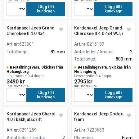
inkl. moms 25%
inkl. moms 25%
Lägg till i
Lägg till i
kundvagn
kundvagn
Kardanaxel Jeep Grand
Kardanaxel Jeep Grand
Cherokee II 4.0 4x4
Cherokee II 4.0 4x4 WJ, WG
bakhjulsdrift
Art.nr
:
623601
Art.nr
:
0215189
Totallängd
:
82 mm
Antal leder / knutar
:
2
Totallängd
:
800 mm
Beställningsvara. Skickas från
Beställningsvara. Skickas från
Helsingborg
Helsingborg
Leveranstid 3-4 dagar
Leveranstid 3-4 dagar
3490 kr
2795 kr
inkl. moms 25%
inkl. moms 25%
Lägg till i
Lägg till i
kundvagn
kundvagn
Kardanaxel Jeep Cherokee
Kardanaxel Jeep Dodge
4.0 i bakhjulsdrift
fram
Art.nr
:
0291259
Art.nr
:
7223653
Antal leder / knutar
:
2
Placering
:
Fram