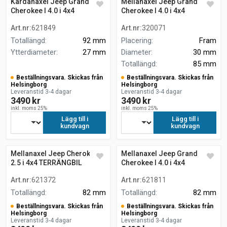
Kardanaxel Jeep Grand
Mellanaxel Jeep Grand
Cherokee I 4.0 i 4x4
Cherokee I 4.0 i 4x4
Art.nr
:
621849
Art.nr
:
320071
Totallängd
:
92 mm
Placering
:
Fram
Ytterdiameter
:
27 mm
Diameter
:
30 mm
Totallängd
:
85 mm
Beställningsvara. Skickas från
Beställningsvara. Skickas från
Helsingborg
Helsingborg
Leveranstid 3-4 dagar
Leveranstid 3-4 dagar
3490 kr
3490 kr
inkl. moms 25%
inkl. moms 25%
Lägg till i
Lägg till i
kundvagn
kundvagn
Mellanaxel Jeep Cherokee
Mellanaxel Jeep Grand
2.5 i 4x4 TERRÄNGBIL
Cherokee I 4.0 i 4x4
TERRÄNGBIL
Art.nr
:
621372
Art.nr
:
621811
Totallängd
:
82 mm
Totallängd
:
82 mm
Beställningsvara. Skickas från
Beställningsvara. Skickas från
Helsingborg
Helsingborg
Leveranstid 3-4 dagar
Leveranstid 3-4 dagar