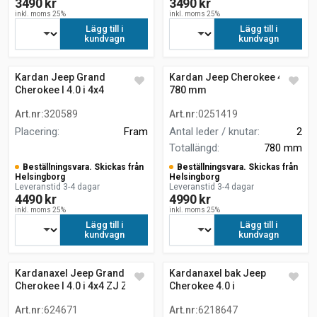
3490 kr
3490 kr
inkl. moms 25%
inkl. moms 25%
Lägg till i
Lägg till i
kundvagn
kundvagn
Kardan Jeep Grand
Kardan Jeep Cherokee 4.0 i
Cherokee I 4.0 i 4x4
780 mm
GELANDEWAGEN
Art.nr
:
320589
Art.nr
:
0251419
GESCHLOSSEN
Placering
:
Fram
Antal leder / knutar
:
2
Totallängd
:
780 mm
Beställningsvara. Skickas från
Beställningsvara. Skickas från
Helsingborg
Helsingborg
Leveranstid 3-4 dagar
Leveranstid 3-4 dagar
4490 kr
4990 kr
inkl. moms 25%
inkl. moms 25%
Lägg till i
Lägg till i
kundvagn
kundvagn
Kardanaxel Jeep Grand
Kardanaxel bak Jeep
Cherokee I 4.0 i 4x4 ZJ ZG
Cherokee 4.0 i
Art.nr
:
624671
Art.nr
:
6218647