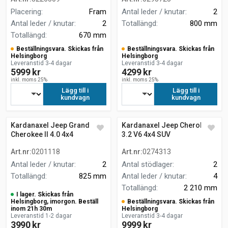
Placering
:
Fram
Antal leder / knutar
:
2
Antal leder / knutar
:
2
Totallängd
:
800 mm
Totallängd
:
670 mm
Beställningsvara. Skickas från
Beställningsvara. Skickas från
Helsingborg
Helsingborg
Leveranstid 3-4 dagar
Leveranstid 3-4 dagar
5999 kr
4299 kr
inkl. moms 25%
inkl. moms 25%
Lägg till i
Lägg till i
kundvagn
kundvagn
Kardanaxel Jeep Grand
Kardanaxel Jeep Cherokee
Cherokee II 4.0 4x4
3.2 V6 4x4 SUV
fyrhjulsdrift
Art.nr
:
0201118
Art.nr
:
0274313
Antal leder / knutar
:
2
Antal stödlager
:
2
Totallängd
:
825 mm
Antal leder / knutar
:
4
Totallängd
:
2 210 mm
I lager. Skickas från
Helsingborg, imorgon. Beställ
Beställningsvara. Skickas från
inom 21h 30m
Helsingborg
Leveranstid 1-2 dagar
Leveranstid 3-4 dagar
3990 kr
9999 kr