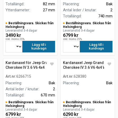
Totallängd
:
82 mm
Placering
:
Bak
Ytterdiameter
:
27 mm
Antal leder / knutar
:
2
Totallängd
:
740 mm
Beställningsvara. Skickas från
Beställningsvara. Skickas från
Helsingborg
Helsingborg
Leveranstid 3-4 dagar
Leveranstid 3-4 dagar
3490 kr
6799 kr
inkl. moms 25%
inkl. moms 25%
Lägg till i
Lägg till i
kundvagn
kundvagn
Kardanaxel för Jeep Grand
Kardanaxel Jeep Grand
Cherokee IV 3.6 V6 4x4
Cherokee IV 3.6 V6 4x4 WK
WK2
Art.nr
:
6266715
Art.nr
:
628380
Placering
:
Bak
Placering
:
Bak
Antal leder / knutar
:
2
Totallängd
:
670 mm
Beställningsvara. Skickas från
Beställningsvara. Skickas från
Helsingborg
Helsingborg
Leveranstid 3-4 dagar
Leveranstid 3-4 dagar
6799 kr
6290 kr