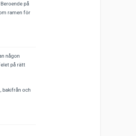
. Beroende på
inom ramen för
nan någon
elet på rätt
n, bakifrån och