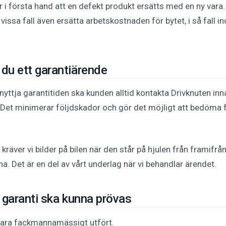
r i första hand att en defekt produkt ersätts med en ny vara
i vissa fall även ersätta arbetskostnaden för bytet, i så fall 
du ett garantiärende
tnyttja garantitiden ska kunden alltid kontakta Drivknuten in
. Det minimerar följdskador och gör det möjligt att bedöma f
kräver vi bilder på bilen när den står på hjulen från framifrå
a. Det är en del av vårt underlag när vi behandlar ärendet.
t garanti ska kunna prövas
vara fackmannamässigt utfört.