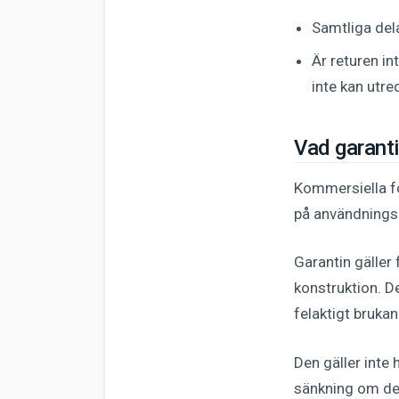
Samtliga del
Är returen in
inte kan utred
Vad garanti
Kommersiella fo
på användnings
Garantin gäller 
konstruktion. De
felaktigt brukan
Den gäller inte 
sänkning om det