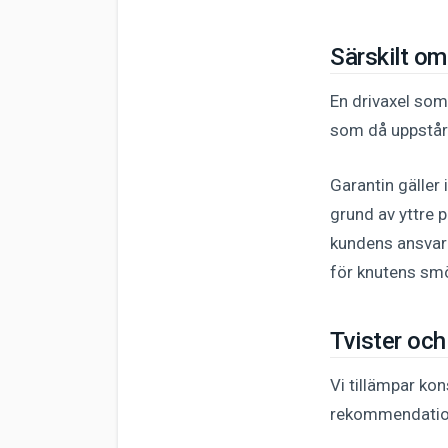
Särskilt o
En drivaxel som
som då uppstår 
Garantin gäller
grund av yttre p
kundens ansvar 
för knutens smö
Tvister och
Vi tillämpar k
rekommendatione