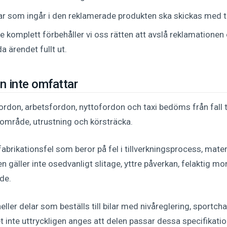
ar som ingår i den reklamerade produkten ska skickas med ti
te komplett förbehåller vi oss rätten att avslå reklamationen 
a ärendet fullt ut.
n inte omfattar
rdon, arbetsfordon, nyttofordon och taxi bedöms från fall ti
område, utrustning och körsträcka.
fabrikationsfel som beror på fel i tillverkningsprocess, materi
n gäller inte osedvanligt slitage, yttre påverkan, felaktig mon
de.
heller delar som beställs till bilar med nivåreglering, sportcha
 inte uttryckligen anges att delen passar dessa specifikatio