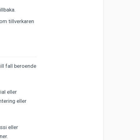
llbaka.
om tillverkaren
ll fall beroende
al eller
tering eller
ssi eller
ner.