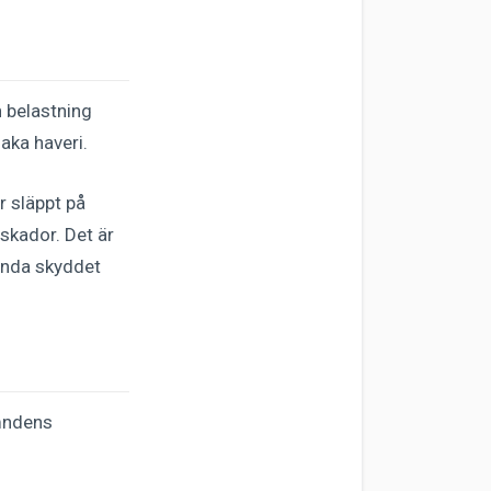
n belastning
aka haveri.
r släppt på
 skador. Det är
 enda skyddet
ämndens