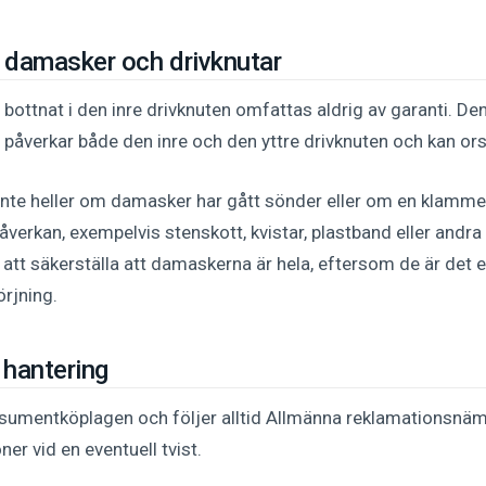
m damasker och drivknutar
 bottnat i den inre drivknuten omfattas aldrig av garanti. De
påverkar både den inre och den yttre drivknuten och kan ors
 inte heller om damasker har gått sönder eller om en klamme
åverkan, exempelvis stenskott, kvistar, plastband eller andra
att säkerställa att damaskerna är hela, eftersom de är det
rjning.
 hantering
onsumentköplagen och följer alltid Allmänna reklamationsn
r vid en eventuell tvist.