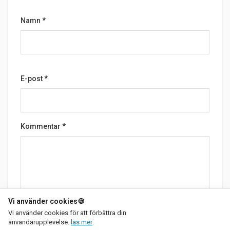
Namn
*
E-post
*
Kommentar
*
Vi använder cookies
🍪
Vi använder cookies för att förbättra din
om vår integritetspolicy
Skicka
användarupplevelse.
läs mer
.