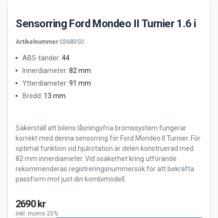
Sensorring Ford Mondeo II Turnier 1.6 i
Artikelnummer
:
0368350
ABS-tänder
:
44
Innerdiameter
:
82 mm
Ytterdiameter
:
91 mm
Bredd
:
13 mm
Säkerställ att bilens låsningsfria bromssystem fungerar
korrekt med denna sensorring för Ford Mondeo II Turnier. För
optimal funktion vid hjulrotation är delen konstruerad med
82 mm innerdiameter. Vid osäkerhet kring utförande
rekommenderas registreringsnummersök för att bekräfta
passform mot just din kombimodell.
2690 kr
inkl. moms 25%