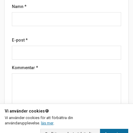
Namn
*
E-post
*
Kommentar
*
Vi använder cookies
🍪
Vi använder cookies för att förbättra din
om vår integritetspolicy
Skicka
användarupplevelse.
läs mer
.