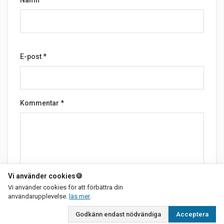
Namn
*
E-post
*
Kommentar
*
Vi använder cookies
🍪
Vi använder cookies för att förbättra din
om vår integritetspolicy
Skicka
användarupplevelse.
läs mer
.
Godkänn endast nödvändiga
Acceptera