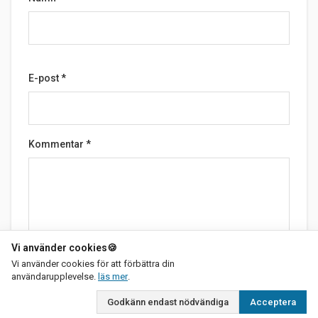
E-post
*
Kommentar
*
Vi använder cookies
🍪
Vi använder cookies för att förbättra din
om vår integritetspolicy
Skicka
användarupplevelse.
läs mer
.
Godkänn endast nödvändiga
Acceptera