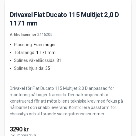
Drivaxel Fiat Ducato 115 Multijet 2,0 D
1171 mm
Artikelnummer
:
2116205
Placering
:
Fram höger
Totallängd
:
1 171 mm
Splines växellådssida
:
31
Splines hjulsida
:
35
Drivaxel för Fiat Ducato 115 Multijet 2,0 D anpassad för
montering på höger framsida. Denna komponent är
konstruerad för att möta bilens tekniska krav med fokus på
hållbarhet och snabb leverans. Kontrollera passform för
chassityp och utförande via registreringsnummer.
3290 kr
inkl. moms 25%