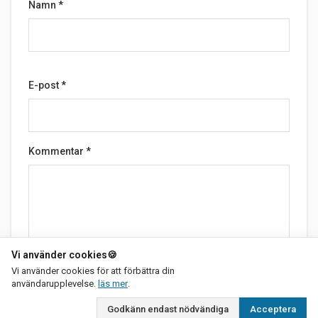
Namn
*
E-post
*
Kommentar
*
Vi använder cookies
🍪
Vi använder cookies för att förbättra din
om vår integritetspolicy
Skicka
användarupplevelse.
läs mer
.
Godkänn endast nödvändiga
Acceptera