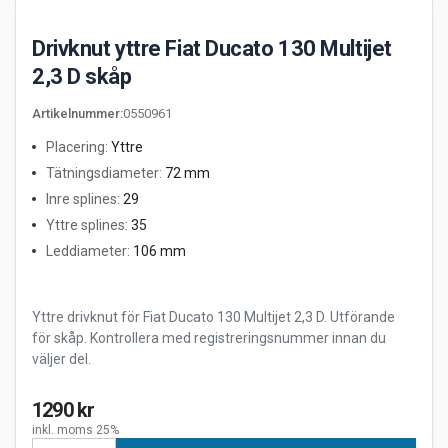
Drivknut yttre Fiat Ducato 130 Multijet
2,3 D skåp
Artikelnummer
:
0550961
Placering
:
Yttre
Tätningsdiameter
:
72 mm
Inre splines
:
29
Yttre splines
:
35
Leddiameter
:
106 mm
Yttre drivknut för Fiat Ducato 130 Multijet 2,3 D. Utförande
för skåp. Kontrollera med registreringsnummer innan du
väljer del.
1290 kr
inkl. moms 25%