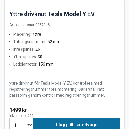
Yttre drivknut Tesla Model Y EV
Artikelnummer
:
0587948
Placering
:
Yttre
Tätningsdiameter
:
52 mm
Inre splines
:
26
Yttre splines
:
30
Leddiameter
:
156 mm
yttre drivknut för Tesla Model Y EV. Kontrollera med
registreringsnummer före montering. Säkerställ rätt
passform genom kontroll med registreringsnummer.
1499 kr
inkl. moms 25%
Lägg till i kundvagn