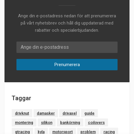
Ange din e-postadress nedan för att prenumerera
på vårt nyhetsbrev och håll dig uppdaterad med
rabatter och specialerbjudanden.
E-postadress
Prenumerera
Taggar
drivknut
damasker
drivaxel
guide
montering
silikon
bankörning
coilovers
gtracing
kyla
motorsport
problem
racing