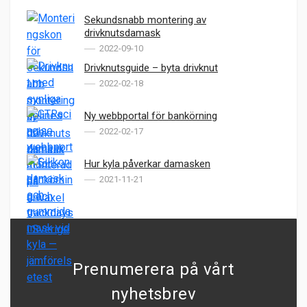
Sekundsnabb montering av
drivknutsdamask
2022-09-10
Drivknutsguide – byta drivknut
2022-02-18
Ny webbportal för bankörning
2022-02-17
Hur kyla påverkar damasken
2021-11-21
Prenumerera på vårt
nyhetsbrev