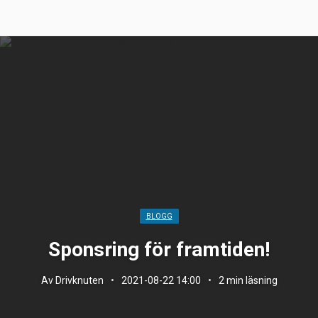
BLOGG
Sponsring för framtiden!
Av
Drivknuten
•
2021-08-22 14:00
•
2
min läsning