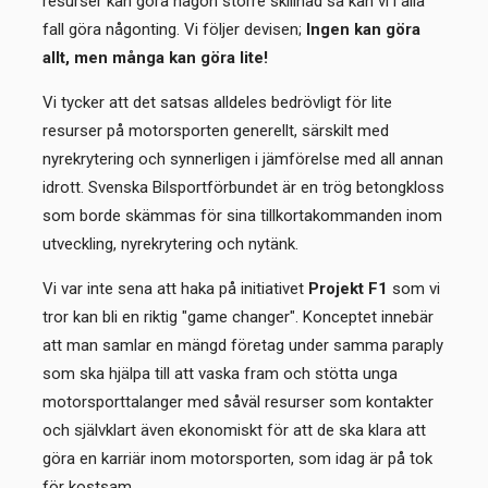
resurser kan göra någon större skillnad så kan vi i alla
fall göra någonting. Vi följer devisen;
Ingen kan göra
allt, men många kan göra lite!
Vi tycker att det satsas alldeles bedrövligt för lite
resurser på motorsporten generellt, särskilt med
nyrekrytering och synnerligen i jämförelse med all annan
idrott. Svenska Bilsportförbundet är en trög betongkloss
som borde skämmas för sina tillkortakommanden inom
utveckling, nyrekrytering och nytänk.
Vi var inte sena att haka på initiativet
Projekt F1
som vi
tror kan bli en riktig "game changer". Konceptet innebär
att man samlar en mängd företag under samma paraply
som ska hjälpa till att vaska fram och stötta unga
motorsporttalanger med såväl resurser som kontakter
och självklart även ekonomiskt för att de ska klara att
göra en karriär inom motorsporten, som idag är på tok
för kostsam.