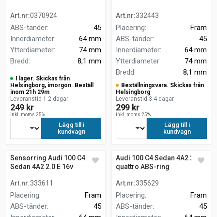
Art.nr
:
0370924
Art.nr
:
332443
ABS-tänder
:
45
Placering
:
Fram
Innerdiameter
:
64 mm
ABS-tänder
:
45
Ytterdiameter
:
74 mm
Innerdiameter
:
64 mm
Bredd
:
8,1 mm
Ytterdiameter
:
74 mm
Bredd
:
8,1 mm
I lager. Skickas från
Helsingborg, imorgon. Beställ
Beställningsvara. Skickas från
inom 21h 29m
Helsingborg
Leveranstid 1-2 dagar
Leveranstid 3-4 dagar
249 kr
299 kr
inkl. moms 25%
inkl. moms 25%
Lägg till i
Lägg till i
kundvagn
kundvagn
Sensorring Audi 100 C4
Audi 100 C4 Sedan 4A2 2.0 E
Sedan 4A2 2.0 E 16v
quattro ABS-ring
Art.nr
:
333611
Art.nr
:
335629
Placering
:
Fram
Placering
:
Fram
ABS-tänder
:
45
ABS-tänder
:
45