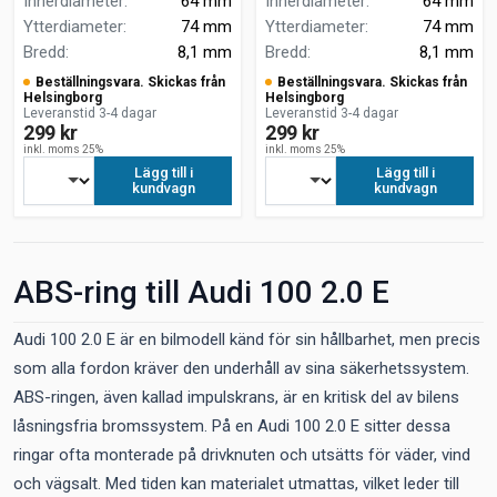
Innerdiameter
:
64 mm
Innerdiameter
:
64 mm
Ytterdiameter
:
74 mm
Ytterdiameter
:
74 mm
Bredd
:
8,1 mm
Bredd
:
8,1 mm
Beställningsvara. Skickas från
Beställningsvara. Skickas från
Helsingborg
Helsingborg
Leveranstid 3-4 dagar
Leveranstid 3-4 dagar
299 kr
299 kr
inkl. moms 25%
inkl. moms 25%
Lägg till i
Lägg till i
kundvagn
kundvagn
ABS-ring till Audi 100 2.0 E
Audi 100 2.0 E är en bilmodell känd för sin hållbarhet, men precis
som alla fordon kräver den underhåll av sina säkerhetssystem.
ABS-ringen, även kallad impulskrans, är en kritisk del av bilens
låsningsfria bromssystem. På en Audi 100 2.0 E sitter dessa
ringar ofta monterade på drivknuten och utsätts för väder, vind
och vägsalt. Med tiden kan materialet utmattas, vilket leder till