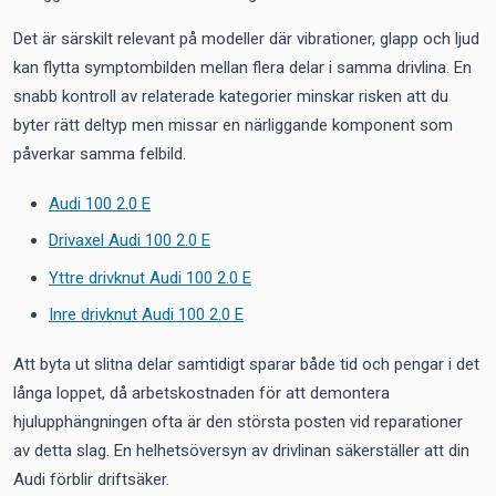
Det är särskilt relevant på modeller där vibrationer, glapp och ljud
kan flytta symptombilden mellan flera delar i samma drivlina. En
snabb kontroll av relaterade kategorier minskar risken att du
byter rätt deltyp men missar en närliggande komponent som
påverkar samma felbild.
Audi 100 2.0 E
Drivaxel Audi 100 2.0 E
Yttre drivknut Audi 100 2.0 E
Inre drivknut Audi 100 2.0 E
Att byta ut slitna delar samtidigt sparar både tid och pengar i det
långa loppet, då arbetskostnaden för att demontera
hjulupphängningen ofta är den största posten vid reparationer
av detta slag. En helhetsöversyn av drivlinan säkerställer att din
Audi förblir driftsäker.