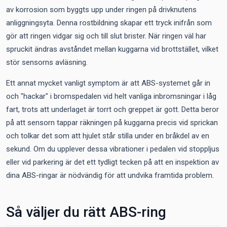
av korrosion som byggts upp under ringen på drivknutens
anliggningsyta. Denna rostbildning skapar ett tryck inifrån som
gör att ringen vidgar sig och till slut brister. När ringen väl har
spruckit ändras avståndet mellan kuggarna vid brottstället, vilket
stör sensorns avläsning.
Ett annat mycket vanligt symptom är att ABS-systemet går in
och "hackar" i bromspedalen vid helt vanliga inbromsningar i låg
fart, trots att underlaget är torrt och greppet är gott. Detta beror
på att sensorn tappar räkningen på kuggarna precis vid sprickan
och tolkar det som att hjulet står stilla under en bråkdel av en
sekund. Om du upplever dessa vibrationer i pedalen vid stoppljus
eller vid parkering är det ett tydligt tecken på att en inspektion av
dina ABS-ringar är nödvändig för att undvika framtida problem.
Så väljer du rätt ABS-ring