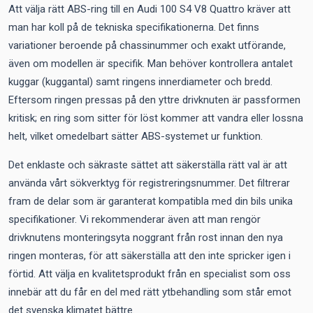
Att välja rätt ABS-ring till en Audi 100 S4 V8 Quattro kräver att
man har koll på de tekniska specifikationerna. Det finns
variationer beroende på chassinummer och exakt utförande,
även om modellen är specifik. Man behöver kontrollera antalet
kuggar (kuggantal) samt ringens innerdiameter och bredd.
Eftersom ringen pressas på den yttre drivknuten är passformen
kritisk; en ring som sitter för löst kommer att vandra eller lossna
helt, vilket omedelbart sätter ABS-systemet ur funktion.
Det enklaste och säkraste sättet att säkerställa rätt val är att
använda vårt sökverktyg för registreringsnummer. Det filtrerar
fram de delar som är garanterat kompatibla med din bils unika
specifikationer. Vi rekommenderar även att man rengör
drivknutens monteringsyta noggrant från rost innan den nya
ringen monteras, för att säkerställa att den inte spricker igen i
förtid. Att välja en kvalitetsprodukt från en specialist som oss
innebär att du får en del med rätt ytbehandling som står emot
det svenska klimatet bättre.