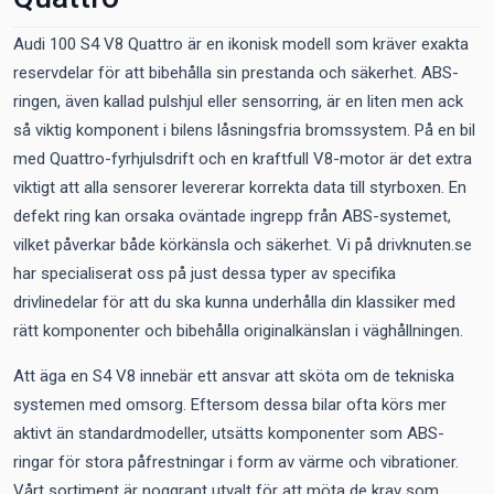
Audi 100 S4 V8 Quattro är en ikonisk modell som kräver exakta
reservdelar för att bibehålla sin prestanda och säkerhet. ABS-
ringen, även kallad pulshjul eller sensorring, är en liten men ack
så viktig komponent i bilens låsningsfria bromssystem. På en bil
med Quattro-fyrhjulsdrift och en kraftfull V8-motor är det extra
viktigt att alla sensorer levererar korrekta data till styrboxen. En
defekt ring kan orsaka oväntade ingrepp från ABS-systemet,
vilket påverkar både körkänsla och säkerhet. Vi på drivknuten.se
har specialiserat oss på just dessa typer av specifika
drivlinedelar för att du ska kunna underhålla din klassiker med
rätt komponenter och bibehålla originalkänslan i väghållningen.
Att äga en S4 V8 innebär ett ansvar att sköta om de tekniska
systemen med omsorg. Eftersom dessa bilar ofta körs mer
aktivt än standardmodeller, utsätts komponenter som ABS-
ringar för stora påfrestningar i form av värme och vibrationer.
Vårt sortiment är noggrant utvalt för att möta de krav som