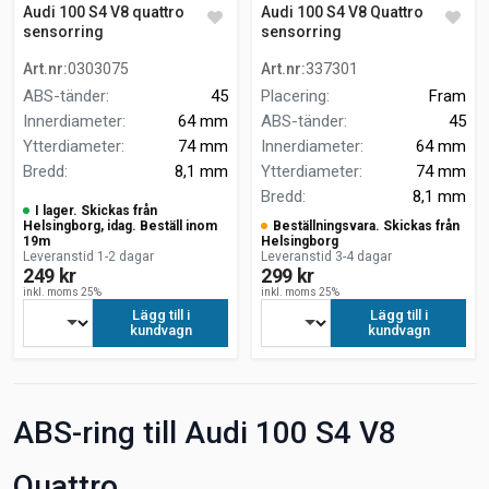
Audi 100 S4 V8 quattro
Audi 100 S4 V8 Quattro
sensorring
sensorring
Art.nr
:
0303075
Art.nr
:
337301
ABS-tänder
:
45
Placering
:
Fram
Innerdiameter
:
64 mm
ABS-tänder
:
45
Ytterdiameter
:
74 mm
Innerdiameter
:
64 mm
Bredd
:
8,1 mm
Ytterdiameter
:
74 mm
Bredd
:
8,1 mm
I lager. Skickas från
Helsingborg, idag. Beställ inom
Beställningsvara. Skickas från
19m
Helsingborg
Leveranstid 1-2 dagar
Leveranstid 3-4 dagar
249 kr
299 kr
inkl. moms 25%
inkl. moms 25%
Lägg till i
Lägg till i
kundvagn
kundvagn
ABS-ring till Audi 100 S4 V8
Quattro