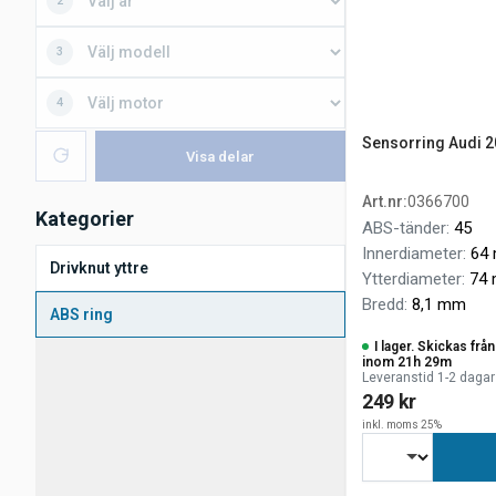
2
3
4
Sensorring Audi 2
Visa delar
Art.nr
:
0366700
Kategorier
ABS-tänder
:
45
Innerdiameter
:
64
Drivknut yttre
Ytterdiameter
:
74
Bredd
:
8,1 mm
ABS ring
I lager. Skickas fr
inom 21h 29m
Leveranstid 1-2 dagar
249 kr
inkl. moms 25%