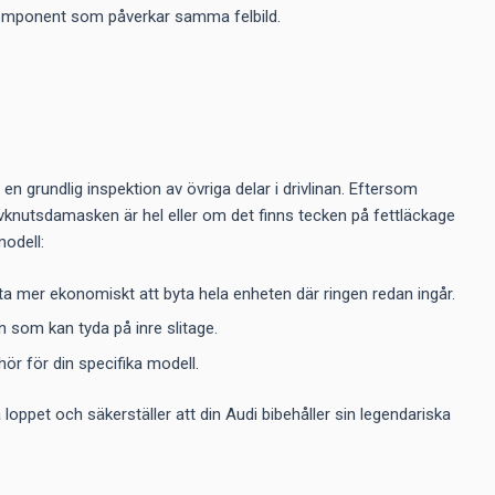
 komponent som påverkar samma felbild.
n grundlig inspektion av övriga delar i drivlinan. Eftersom
drivknutsdamasken är hel eller om det finns tecken på fettläckage
modell:
 ofta mer ekonomiskt att byta hela enheten där ringen redan ingår.
on som kan tyda på inre slitage.
hör för din specifika modell.
loppet och säkerställer att din Audi bibehåller sin legendariska