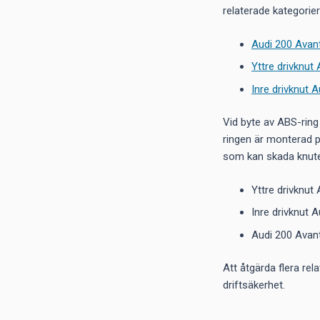
relaterade kategorie
Audi 200 Avant
Yttre drivknut
Inre drivknut 
Vid byte av ABS-ring 
ringen är monterad på
som kan skada knuten 
Yttre drivknut 
Inre drivknut A
Audi 200 Avant
Att åtgärda flera rel
driftsäkerhet.