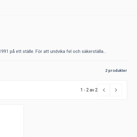
 på ett ställe. För att undvika fel och säkerställa...
o
2 produkter
1 - 2 av 2