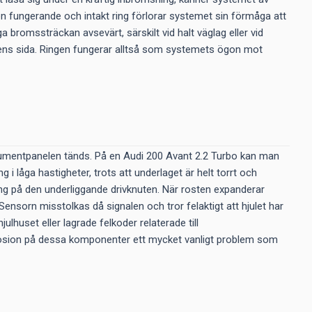
n fungerande och intakt ring förlorar systemet sin förmåga att
a bromssträckan avsevärt, särskilt vid halt väglag eller vid
rarens sida. Ringen fungerar alltså som systemets ögon mot
trumentpanelen tänds. På en Audi 200 Avant 2.2 Turbo kan man
 i låga hastigheter, trots att underlaget är helt torrt och
ing på den underliggande drivknuten. När rosten expanderar
 Sensorn misstolkas då signalen och tror felaktigt att hjulet har
lhuset eller lagrade felkoder relaterade till
rrosion på dessa komponenter ett mycket vanligt problem som