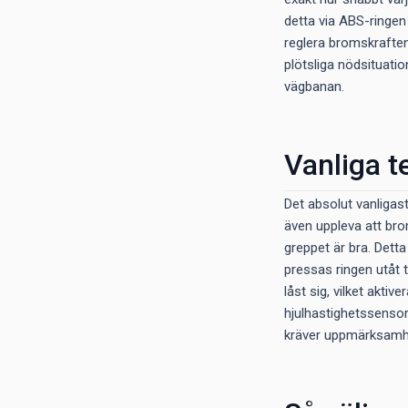
detta via ABS-ringen
reglera bromskraften 
plötsliga nödsituati
vägbanan.
Vanliga t
Det absolut vanligas
även uppleva att brom
greppet är bra. Dett
pressas ringen utåt t
låst sig, vilket akti
hjulhastighetssensor
kräver uppmärksamhe