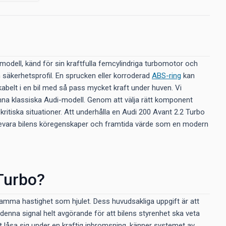
modell, känd för sin kraftfulla femcylindriga turbomotor och
h säkerhetsprofil. En sprucken eller korroderad
ABS-ring
kan
iskabelt i en bil med så pass mycket kraft under huven. Vi
nna klassiska Audi-modell. Genom att välja rätt komponent
kritiska situationer. Att underhålla en Audi 200 Avant 2.2 Turbo
tt bevara bilens köregenskaper och framtida värde som en modern
Turbo?
i samma hastighet som hjulet. Dess huvudsakliga uppgift är att
nna signal helt avgörande för att bilens styrenhet ska veta
å att låsa sig under en kraftig inbromsning, känner systemet av