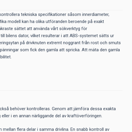
t kontrollera tekniska specifikationer såsom innerdiameter,
ifika modell kan ha olika utföranden beroende på exakt
säkraste sättet att använda vårt sökverktyg för
l bilens dator, vilket resulterar i att ABS-systemet sätts ur
ingsytan på drivknuten extremt noggrant från rost och smuts
spänningar som fick den gamla att spricka. Att mäta den gamla
ilitet.
l också behöver kontrolleras. Genom att jämföra dessa exakta
g eller i en annan närliggande del av kraftöverföringen.
n mellan flera delar i samma drivlina. En snabb kontroll av