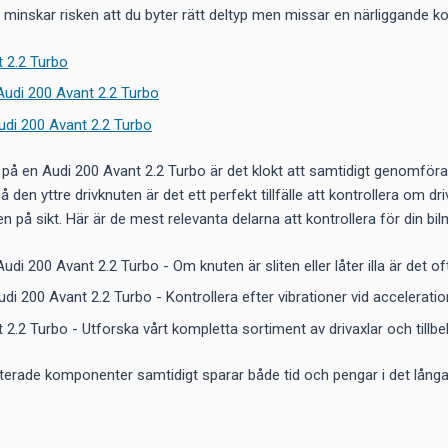
r minskar risken att du byter rätt deltyp men missar en närliggande
 2.2 Turbo
 Audi 200 Avant 2.2 Turbo
Audi 200 Avant 2.2 Turbo
på en Audi 200 Avant 2.2 Turbo är det klokt att samtidigt genomföra e
 den yttre drivknuten är det ett perfekt tillfälle att kontrollera om 
på sikt. Här är de mest relevanta delarna att kontrollera för din bil
Audi 200 Avant 2.2 Turbo - Om knuten är sliten eller låter illa är det
udi 200 Avant 2.2 Turbo - Kontrollera efter vibrationer vid accelerati
 2.2 Turbo - Utforska vårt kompletta sortiment av drivaxlar och tillbe
aterade komponenter samtidigt sparar både tid och pengar i det långa 