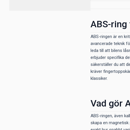
ABS-ring 
ABS-ringen är en kri
avancerade teknik för
leda till att bilens 
erbjuder specifika d
säkerställer du att d
kräver fingertoppskä
klassiker.
Vad gör A
ABS-ringen, även kall
skapa en magnetisk p
exakt hur snabbt varj