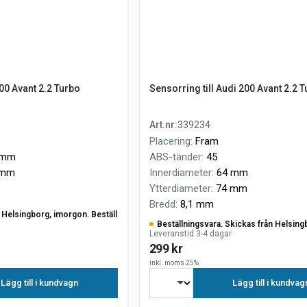
00 Avant 2.2 Turbo
Sensorring till Audi 200 Avant 2.2 
Art.nr
:
339234
Placering
:
Fram
 mm
ABS-tänder
:
45
 mm
Innerdiameter
:
64 mm
Ytterdiameter
:
74 mm
Bredd
:
8,1 mm
ån Helsingborg, imorgon. Beställ
Beställningsvara. Skickas från Helsing
Leveranstid 3-4 dagar
299 kr
inkl. moms 25%
Lägg till i kundvagn
Lägg till i kundvag