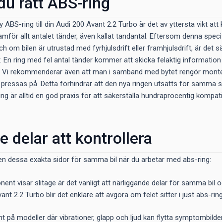
 du rätt ABS-ring
y ABS-ring till din Audi 200 Avant 2.2 Turbo är det av yttersta vikt at
amför allt antalet tänder, även kallat tandantal. Eftersom denna spec
h om bilen är utrustad med fyrhjulsdrift eller framhjulsdrift, är det 
En ring med fel antal tänder kommer att skicka felaktig information til
. Vi rekommenderar även att man i samband med bytet rengör monter
 pressas på. Detta förhindrar att den nya ringen utsätts för samma 
ing är alltid en god praxis för att säkerställa hundraprocentig kompatib
e delar att kontrollera
en dessa exakta sidor för samma bil när du arbetar med abs-ring:
nent visar slitage är det vanligt att närliggande delar för samma bi
ant 2.2 Turbo blir det enklare att avgöra om felet sitter i just abs-rin
ant på modeller där vibrationer, glapp och ljud kan flytta symptombilde