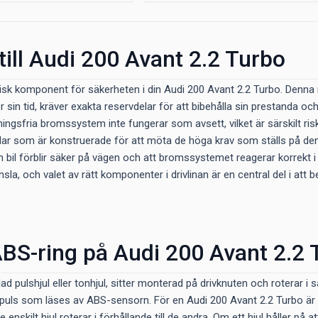
till Audi 200 Avant 2.2 Turbo
tisk komponent för säkerheten i din Audi 200 Avant 2.2 Turbo. Denna 
 sin tid, kräver exakta reservdelar för att bibehålla sin prestanda oc
låsningsfria bromssystem inte fungerar som avsett, vilket är särskilt r
elar som är konstruerade för att möta de höga krav som ställs på de
in bil förblir säker på vägen och att bromssystemet reagerar korrekt i 
nsla, och valet av rätt komponenter i drivlinan är en central del i a
BS-ring på Audi 200 Avant 2.2 
ad pulshjul eller tonhjul, sitter monterad på drivknuten och roterar 
uls som läses av ABS-sensorn. För en Audi 200 Avant 2.2 Turbo är de
e enskilt hjul roterar i förhållande till de andra. Om ett hjul håller p