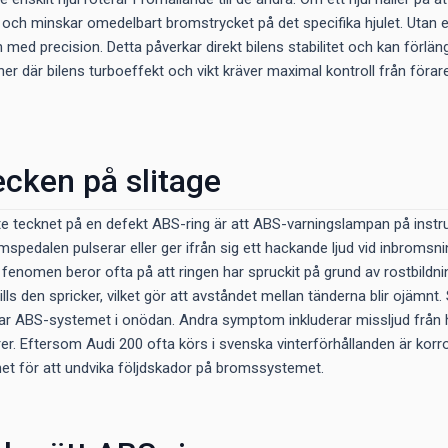
 och minskar omedelbart bromstrycket på det specifika hjulet. Utan e
med precision. Detta påverkar direkt bilens stabilitet och kan förläng
oner där bilens turboeffekt och vikt kräver maximal kontroll från fö
ecken på slitage
te tecknet på en defekt ABS-ring är att ABS-varningslampan på ins
spedalen pulserar eller ger ifrån sig ett hackande ljud vid inbromsning
a fenomen beror ofta på att ringen har spruckit på grund av rostbildn
ills den spricker, vilket gör att avståndet mellan tänderna blir ojämnt.
verar ABS-systemet i onödan. Andra symptom inkluderar missljud från hju
er. Eftersom Audi 200 ofta körs i svenska vinterförhållanden är ko
t för att undvika följdskador på bromssystemet.