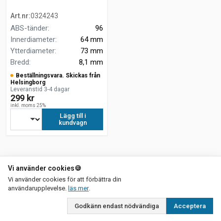
Art.nr
:
0324243
ABS-tänder
:
96
Innerdiameter
:
64 mm
Ytterdiameter
:
73 mm
Bredd
:
8,1 mm
Beställningsvara. Skickas från
Helsingborg
Leveranstid 3-4 dagar
299 kr
inkl. moms 25%
Lägg till i
kundvagn
Vi använder cookies
🍪
Vi använder cookies för att förbättra din
om vår integritetspolicy
användarupplevelse.
läs mer
.
Godkänn endast nödvändiga
Acceptera