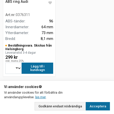
ABS ring Audi
Art.nr
:
0376311
ABS-tänder
:
96
Innerdiameter
:
64 mm
Ytterdiameter
:
73 mm
Bredd
:
8,1 mm
Beställningsvara. Skickas från
Helsingborg
Leveranstid 3-4 dagar
299 kr
inkl. moms 25%
Lägg till i
kundvagn
Vi använder cookies
🍪
Vi använder cookies för att förbättra din
om vår integritetspolicy
användarupplevelse.
läs mer
.
Godkänn endast nödvändiga
Acceptera