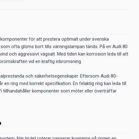
e komponenter för att prestera optimalt under svenska
 som ofta glöms bort tills varningslampan tänds. På en Audi 80
ind och aggressivt vägsalt. Med tiden kan korrosion leda till att
a bromskraften vid en kraftig inbromsning.
iginalprestanda och säkerhetsegenskaper. Eftersom Audi 80-
år en ring med korrekt specifikation. En felaktig ring kan leda till
. Vi tillhandahåller komponenter som möter eller överträffar
?
system. När hjulet roterar passerar kuggarna på ringen en