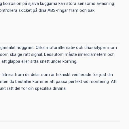
aftig korrosion på själva kuggarna kan störa sensorns avläsning.
kontrollera skicket på dina ABS-ringar fram och bak.
kuggantalet noggrant. Olika motoralternativ och chassityper inom
sensorn ska ge rätt signal. Dessutom måste innerdiametern och
tt glappa eller sitta snett under körning.
ltrera fram de delar som är tekniskt verifierade för just din
nten du beställer kommer att passa perfekt vid montering. Att
t rätt del för din specifika drivlina.