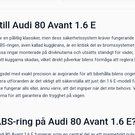
till Audi 80 Avant 1.6 E
är en pålitlig klassiker, men dess säkerhetssystem kräver fungerand
BS-ringen, även kallad kuggkrans, är en kritisk del av bromssystemet
ssa ringar monterade på drivknutarna och utsätts ständigt för väder, v
 att kuggarna skadas, vilket direkt påverkar bilens förmåga att regler
ingsdel med exakt precision är avgörande för att bibehålla bilens or
lera utföranden är det viktigt att säkerställa att just din 1.6 E-modell f
 fungerar alls eller, ännu värre, att det ingriper när det inte behövs
erna för att garantera din trygghet på vägen.
BS-ring på Audi 80 Avant 1.6 E
di 80 Avant 1.6 E fungerar som en central del av ett magnetiskt puls