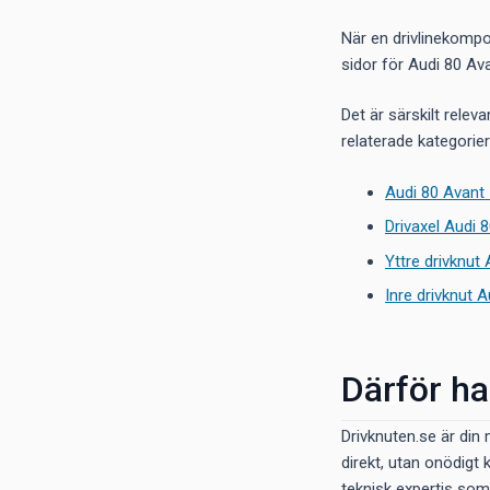
När en drivlinekompo
sidor för Audi 80 Ava
Det är särskilt relev
relaterade kategorie
Audi 80 Avant 
Drivaxel Audi 
Yttre drivknut 
Inre drivknut A
Därför ha
Drivknuten.se är din 
direkt, utan onödigt 
teknisk expertis som 