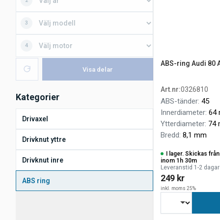
2
3
4
ABS-ring Audi 80 A
Visa delar
Art.nr
:
0326810
Kategorier
ABS-tänder
:
45
Innerdiameter
:
64
Drivaxel
Ytterdiameter
:
74
Bredd
:
8,1 mm
Drivknut yttre
I lager. Skickas frå
Drivknut inre
inom 1h 30m
Leveranstid 1-2 dagar
249 kr
ABS ring
inkl. moms 25%