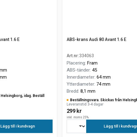
vant 1.6 E
ABS-krans Audi 80 Avant 1.6 E
Art.nr
:
334063
Placering
:
Fram
 mm
ABS-tänder
:
45
 mm
Innerdiameter
:
64 mm
Ytterdiameter
:
74 mm
Bredd
:
8,1 mm
n Helsingborg, idag. Beställ
Beställningsvara. Skickas från Helsing
Leveranstid 3-4 dagar
299 kr
inkl. moms 25%
Lägg till i kundvagn
Lägg till i kundvag