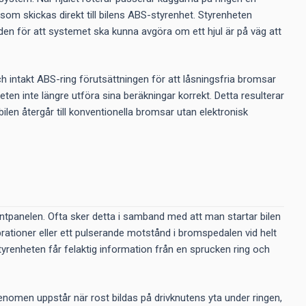
som skickas direkt till bilens ABS-styrenhet. Styrenheten
den för att systemet ska kunna avgöra om ett hjul är på väg att
ch intakt ABS-ring förutsättningen för att låsningsfria bromsar
ten inte längre utföra sina beräkningar korrekt. Detta resulterar
 bilen återgår till konventionella bromsar utan elektronisk
ntpanelen. Ofta sker detta i samband med att man startar bilen
ibrationer eller ett pulserande motstånd i bromspedalen vid helt
styrenheten får felaktig information från en sprucken ring och
fenomen uppstår när rost bildas på drivknutens yta under ringen,