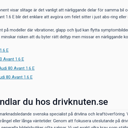
nent visar slitage är det vanligt att närliggande delar för samma bi
nt 1.6 E blir det enklare att avgöra om felet sitter i just abs-ring elle
ant på modeller där vibrationer, glapp och ljud kan flytta symptombilde
r minskar risken att du byter rätt deltyp men missar en närliggande
1.6 E
80 Avant 1.6 E
Audi 80 Avant 1.6 E
udi 80 Avant 1.6 E
ndlar du hos drivknuten.se
marknadsledande svenska specialist på drivlina och kraftöverföring. Vi f
krångel eller långa väntetider. Genom att fokusera uteslutande på dri
generella bildelsbutiker ofta saknar. Vi vet exakt vilka krav som ställs