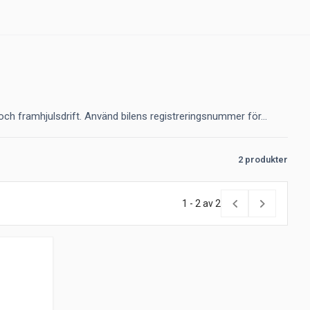
ch framhjulsdrift. Använd bilens registreringsnummer för...
2 produkter
1 - 2 av 2