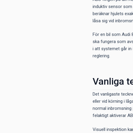
induktiv sensor som 
beräknar hjulets exa
låsa sig vid inbromsn
För en bil som Audi 
ska fungera som avset
i att systemet går in
reglering.
Vanliga t
Det vanligaste teckn
eller vid körning i l
normal inbromsning på
felaktigt aktiverar AB
Visuell inspektion k