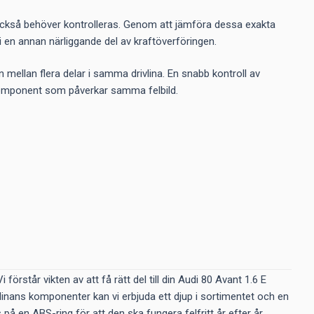
l också behöver kontrolleras. Genom att jämföra dessa exakta
r i en annan närliggande del av kraftöverföringen.
n mellan flera delar i samma drivlina. En snabb kontroll av
 komponent som påverkar samma felbild.
örstår vikten av att få rätt del till din Audi 80 Avant 1.6 E
vlinans komponenter kan vi erbjuda ett djup i sortimentet och en
 på en ABS-ring för att den ska fungera felfritt år efter år.