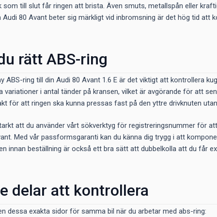
ck som till slut får ringen att brista. Även smuts, metallspån eller kr
 Audi 80 Avant beter sig märkligt vid inbromsning är det hög tid att 
 du rätt ABS-ring
 ABS-ring till din Audi 80 Avant 1.6 E är det viktigt att kontrollera 
a variationer i antal tänder på kransen, vilket är avgörande för att 
 för att ringen ska kunna pressas fast på den yttre drivknuten utan a
kt att du använder vårt sökverktyg för registreringsnummer för att fi
vant. Med vår passformsgaranti kan du känna dig trygg i att kompone
 innan beställning är också ett bra sätt att dubbelkolla att du får exak
e delar att kontrollera
en dessa exakta sidor för samma bil när du arbetar med abs-ring: