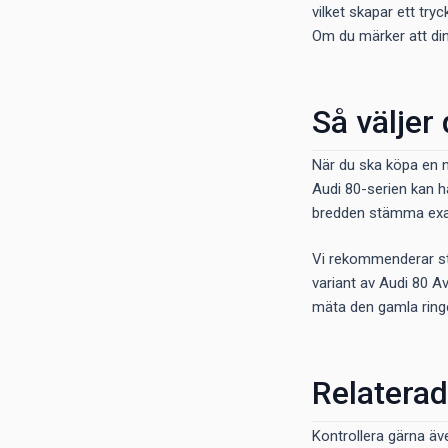
vilket skapar ett try
Om du märker att din
Så väljer
När du ska köpa en ny
Audi 80-serien kan h
bredden stämma exakt
Vi rekommenderar star
variant av Audi 80 A
mäta den gamla ringen
Relaterad
Kontrollera gärna äv