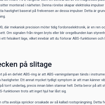
sitter monterad i närheten. Denna rörelse skapar elektriska impulser 
kta hastighet baserat på frekvensen av dessa impulser. Detta är grun
ing.
80, där mekanisk precision möter tidig fordonselektronik, är en ren o
t. Om signalen från ringen bryts eller blir oregelbunden kan styrenhe
 i ett felsäkert läge, vilket innebär att du förlorar ABS-funktionen och
ecken på slitage
et på en defekt ABS-ring är att ABS-varningslampan tänds i instrume
åga hastigheter. Ett annat mycket tydligt symptom är att man känner v
 torrt underlag, precis innan bilen stannar helt. Detta beror på att 
S-funktionen trots att inget hjul har låst sig.
an ofta avslöja sprickor orsakade av så kallad rostsprängning. Detta 