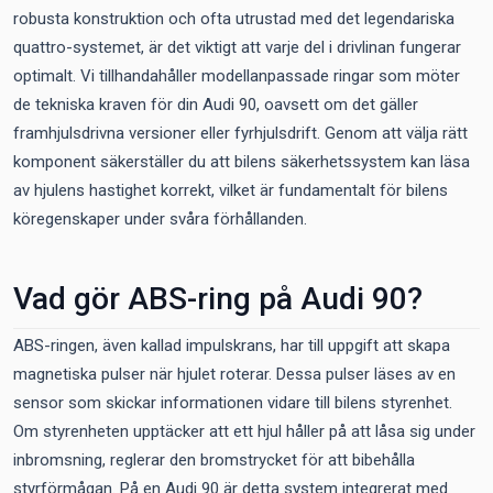
robusta konstruktion och ofta utrustad med det legendariska
quattro-systemet, är det viktigt att varje del i drivlinan fungerar
optimalt. Vi tillhandahåller modellanpassade ringar som möter
de tekniska kraven för din Audi 90, oavsett om det gäller
framhjulsdrivna versioner eller fyrhjulsdrift. Genom att välja rätt
komponent säkerställer du att bilens säkerhetssystem kan läsa
av hjulens hastighet korrekt, vilket är fundamentalt för bilens
köregenskaper under svåra förhållanden.
Vad gör ABS-ring på Audi 90?
ABS-ringen, även kallad impulskrans, har till uppgift att skapa
magnetiska pulser när hjulet roterar. Dessa pulser läses av en
sensor som skickar informationen vidare till bilens styrenhet.
Om styrenheten upptäcker att ett hjul håller på att låsa sig under
inbromsning, reglerar den bromstrycket för att bibehålla
styrförmågan. På en Audi 90 är detta system integrerat med