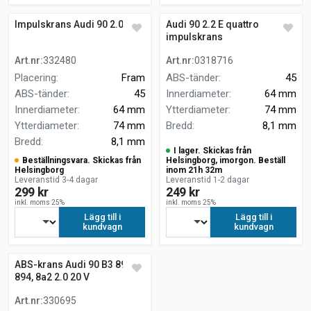
Impulskrans Audi 90 2.0
Audi 90 2.2 E quattro
impulskrans
Art.nr
:
332480
Art.nr
:
0318716
Placering
:
Fram
ABS-tänder
:
45
ABS-tänder
:
45
Innerdiameter
:
64 mm
Innerdiameter
:
64 mm
Ytterdiameter
:
74 mm
Ytterdiameter
:
74 mm
Bredd
:
8,1 mm
Bredd
:
8,1 mm
I lager. Skickas från
Beställningsvara. Skickas från
Helsingborg, imorgon. Beställ
Helsingborg
inom 21h 32m
Leveranstid 3-4 dagar
Leveranstid 1-2 dagar
299 kr
249 kr
inkl. moms 25%
inkl. moms 25%
Lägg till i
Lägg till i
kundvagn
kundvagn
ABS-krans Audi 90 B3 893,
894, 8a2 2.0 20 V
Art.nr
:
330695