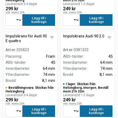
Helsingborg
inom 21h 32m
Leveranstid 3-4 dagar
Leveranstid 1-2 dagar
299 kr
249 kr
inkl. moms 25%
inkl. moms 25%
Lägg till i
Lägg till i
kundvagn
kundvagn
Impulskrans för Audi 90 2.3
Impulskrans Audi 90 2.0
E quattro
Art.nr
:
335823
Art.nr
:
0381323
Placering
:
Fram
ABS-tänder
:
45
ABS-tänder
:
45
Innerdiameter
:
64 mm
Innerdiameter
:
64 mm
Ytterdiameter
:
74 mm
Ytterdiameter
:
74 mm
Bredd
:
8,1 mm
Bredd
:
8,1 mm
I lager. Skickas från
Beställningsvara. Skickas från
Helsingborg, imorgon. Beställ
Helsingborg
inom 21h 32m
Leveranstid 3-4 dagar
Leveranstid 1-2 dagar
299 kr
249 kr
inkl. moms 25%
inkl. moms 25%
Lägg till i
Lägg till i
kundvagn
kundvagn