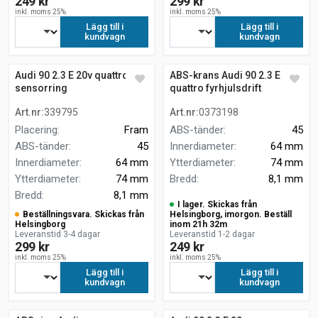
249 kr
299 kr
inkl. moms 25%
inkl. moms 25%
Lägg till i
Lägg till i
kundvagn
kundvagn
Audi 90 2.3 E 20v quattro
ABS-krans Audi 90 2.3 E
sensorring
quattro fyrhjulsdrift
Art.nr
:
339795
Art.nr
:
0373198
Placering
:
Fram
ABS-tänder
:
45
ABS-tänder
:
45
Innerdiameter
:
64 mm
Innerdiameter
:
64 mm
Ytterdiameter
:
74 mm
Ytterdiameter
:
74 mm
Bredd
:
8,1 mm
Bredd
:
8,1 mm
I lager. Skickas från
Beställningsvara. Skickas från
Helsingborg, imorgon. Beställ
Helsingborg
inom 21h 32m
Leveranstid 3-4 dagar
Leveranstid 1-2 dagar
299 kr
249 kr
inkl. moms 25%
inkl. moms 25%
Lägg till i
Lägg till i
kundvagn
kundvagn