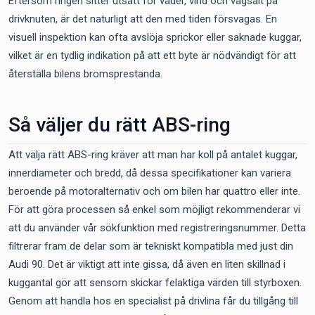
Eftersom ringen sitter utsatt för väder, vind och vägsalt på
drivknuten, är det naturligt att den med tiden försvagas. En
visuell inspektion kan ofta avslöja sprickor eller saknade kuggar,
vilket är en tydlig indikation på att ett byte är nödvändigt för att
återställa bilens bromsprestanda.
Så väljer du rätt ABS-ring
Att välja rätt ABS-ring kräver att man har koll på antalet kuggar,
innerdiameter och bredd, då dessa specifikationer kan variera
beroende på motoralternativ och om bilen har quattro eller inte.
För att göra processen så enkel som möjligt rekommenderar vi
att du använder vår sökfunktion med registreringsnummer. Detta
filtrerar fram de delar som är tekniskt kompatibla med just din
Audi 90. Det är viktigt att inte gissa, då även en liten skillnad i
kuggantal gör att sensorn skickar felaktiga värden till styrboxen.
Genom att handla hos en specialist på drivlina får du tillgång till