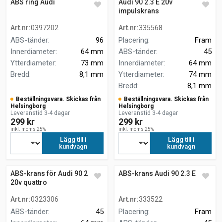
ABS ring Audi
Audi 90 2.3 E 20v
impulskrans
Art.nr
:
0397202
Art.nr
:
335568
ABS-tänder
:
96
Placering
:
Fram
Innerdiameter
:
64 mm
ABS-tänder
:
45
Ytterdiameter
:
73 mm
Innerdiameter
:
64 mm
Bredd
:
8,1 mm
Ytterdiameter
:
74 mm
Bredd
:
8,1 mm
Beställningsvara. Skickas från
Beställningsvara. Skickas från
Helsingborg
Helsingborg
Leveranstid 3-4 dagar
Leveranstid 3-4 dagar
299 kr
299 kr
inkl. moms 25%
inkl. moms 25%
Lägg till i
Lägg till i
kundvagn
kundvagn
ABS-krans för Audi 90 2.3 E
ABS-krans Audi 90 2.3 E
20v quattro
Art.nr
:
0323306
Art.nr
:
333522
ABS-tänder
:
45
Placering
:
Fram