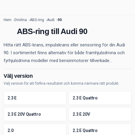
Hem
Drivlina
ABS ring
Audi
90
ABS-ring till Audi 90
Hitta rätt ABS-krans, impulskrans eller sensorring för din Audi
90. I sortimentet finns alternativ för både framhjulsdrivna och
fyrhjulsdrivna modeller med bensinmotorer tillverkade...
Välj version
Välj version för att förfina resultatet och komma närmare rätt produkt.
2.3 E
2.3 E Quattro
2.3 E 20V Quattro
2.3 E 20V
2.0
2.2 E Quattro