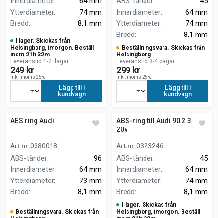
Innerdiameter
:
64 mm
ABS-tänder
:
45
Ytterdiameter
:
74 mm
Innerdiameter
:
64 mm
Bredd
:
8,1 mm
Ytterdiameter
:
74 mm
Bredd
:
8,1 mm
I lager. Skickas från
Helsingborg, imorgon. Beställ
Beställningsvara. Skickas från
inom 21h 32m
Helsingborg
Leveranstid 1-2 dagar
Leveranstid 3-4 dagar
249 kr
299 kr
inkl. moms 25%
inkl. moms 25%
Lägg till i
Lägg till i
kundvagn
kundvagn
ABS ring Audi
ABS-ring till Audi 90 2.3 E
20v
Art.nr
:
0380018
Art.nr
:
0323246
ABS-tänder
:
96
ABS-tänder
:
45
Innerdiameter
:
64 mm
Innerdiameter
:
64 mm
Ytterdiameter
:
73 mm
Ytterdiameter
:
74 mm
Bredd
:
8,1 mm
Bredd
:
8,1 mm
I lager. Skickas från
Beställningsvara. Skickas från
Helsingborg, imorgon. Beställ