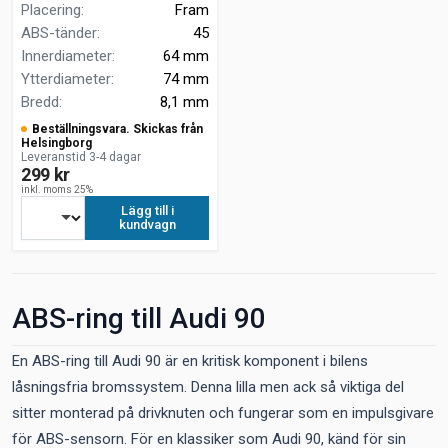
Placering
:
Fram
ABS-tänder
:
45
Innerdiameter
:
64 mm
Ytterdiameter
:
74 mm
Bredd
:
8,1 mm
Beställningsvara. Skickas från
Helsingborg
Leveranstid 3-4 dagar
299 kr
inkl. moms 25%
Lägg till i
kundvagn
ABS-ring till Audi 90
En ABS-ring till Audi 90 är en kritisk komponent i bilens
låsningsfria bromssystem. Denna lilla men ack så viktiga del
sitter monterad på drivknuten och fungerar som en impulsgivare
för ABS-sensorn. För en klassiker som Audi 90, känd för sin