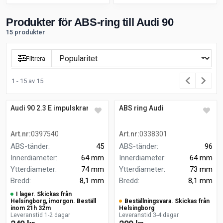
Produkter för ABS-ring till Audi 90
15 produkter
Filtrera
1 - 15 av 15
Audi 90 2.3 E impulskrans
ABS ring Audi
Art.nr
:
0397540
Art.nr
:
0338301
ABS-tänder
:
45
ABS-tänder
:
96
Innerdiameter
:
64 mm
Innerdiameter
:
64 mm
Ytterdiameter
:
74 mm
Ytterdiameter
:
73 mm
Bredd
:
8,1 mm
Bredd
:
8,1 mm
I lager. Skickas från
Helsingborg, imorgon. Beställ
Beställningsvara. Skickas från
inom 21h 32m
Helsingborg
Leveranstid 1-2 dagar
Leveranstid 3-4 dagar