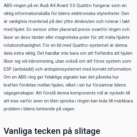
ABS-ringen på en Audi A4 Avant 3.0 Quattro fungerar som en
viktig informationskälla för bilens elektroniska styrenheter. Den
är vanligtvis monterad på den yttre drivknuten och roterar i takt
med hjulet. En sensor sitter placerad precis ovanför ringen och
läser av dess tänder eller magnetiska poler för att mäta hjulets
rotationshastighet. För en bil med Quattro-systemet är denna
data extra viktig. Det handlar inte bara om att förhindra att hjulen
låser sig vid inbromsning, utan också om att förse system som
ESP (antisladd) och antispinnsystemet med korrekt information.
Om en ABS-ring ger felaktiga signaler kan det påverka hur
kraften fördelas mellan hjulen, vilket i sin tur försämrar bilens
vägegenskaper. Att förstå denna komponents roll är nyckeln till
att inse varför även en liten spricka i ringen kan leda till märkbara
problem i bilens beteende på vägen.
Vanliga tecken på slitage