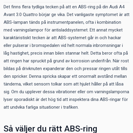
Det finns flera tydliga tecken på att en ABS-ring på din Audi A4
Avant 3.0 Quattro börjar ge vika. Det vanligaste symptomet är att
ABS-lampan tänds på instrumentpanelen, ofta i kombination
med varningslampor för antisladdsystemet. Ett annat mycket
karaktäristiskt tecken är att ABS-systemet går in och hackar
eller pulserar i bromspedalen vid helt normala inbromsningar i
låg hastighet, precis innan bilen stannar helt. Detta beror ofta på
att ringen har spruckit på grund av korrosion underifrån. När rost
bildas på drivknuten expanderar den och pressar ringen utåt tills
den spricker. Denna spricka skapar ett onormalt avstånd mellan
tänderna, vilket sensorn tolkar som att hjulet håller på att låsa
sig. Om du upplever dessa vibrationer eller om varningslamporna
lyser sporadiskt är det hög tid att inspektera dina ABS-ringar för
att undvika farliga situationer i trafiken.
Så väljer du rätt ABS-ring