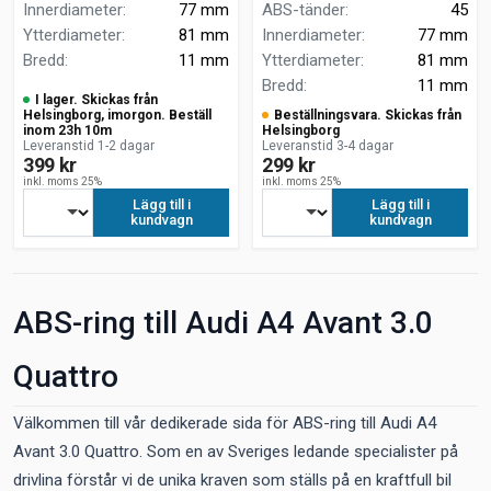
Innerdiameter
:
77 mm
ABS-tänder
:
45
Ytterdiameter
:
81 mm
Innerdiameter
:
77 mm
Bredd
:
11 mm
Ytterdiameter
:
81 mm
Bredd
:
11 mm
I lager. Skickas från
Helsingborg, imorgon. Beställ
Beställningsvara. Skickas från
inom 23h 10m
Helsingborg
Leveranstid 1-2 dagar
Leveranstid 3-4 dagar
399 kr
299 kr
inkl. moms 25%
inkl. moms 25%
Lägg till i
Lägg till i
kundvagn
kundvagn
ABS-ring till Audi A4 Avant 3.0
Quattro
Välkommen till vår dedikerade sida för ABS-ring till Audi A4
Avant 3.0 Quattro. Som en av Sveriges ledande specialister på
drivlina förstår vi de unika kraven som ställs på en kraftfull bil