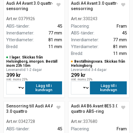
Audi A4 Avant 3.0 quattro
Audi A4 Avant 3.0 quattro
sensorring
sensorring
Art.nr
:
0379926
Art.nr
:
330243
ABS-tänder
:
45
Placering
:
Fram
Innerdiameter
:
77 mm
ABS-tänder
:
45
Ytterdiameter
:
81 mm
Innerdiameter
:
77 mm
Bredd
:
11 mm
Ytterdiameter
:
81 mm
Bredd
:
11 mm
I lager. Skickas från
Helsingborg, imorgon. Beställ
Beställningsvara. Skickas från
inom 23h 10m
Helsingborg
Leveranstid 1-2 dagar
Leveranstid 3-4 dagar
399 kr
299 kr
inkl. moms 25%
inkl. moms 25%
Lägg till i
Lägg till i
kundvagn
kundvagn
Sensorring till Audi A4 Avant
Audi A4 B6 Avant 8E5 3.0
3.0 quattro
quattro ABS-ring
Art.nr
:
0342728
Art.nr
:
337680
ABS-tänder
:
45
Placering
:
Fram