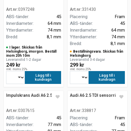
Art.nr
:
0397248
Art.nr
:
331430
ABS-tänder
:
45
Placering
:
Fram
Innerdiameter
:
64 mm
ABS-tänder
:
45
Ytterdiameter
:
74 mm
Innerdiameter
:
64 mm
Bredd
:
8,1 mm
Ytterdiameter
:
74 mm
Bredd
:
8,1 mm
I lager. Skickas från
Helsingborg, imorgon. Beställ
Beställningsvara. Skickas från
inom 20h 10m
Helsingborg
Leveranstid 1-2 dagar
Leveranstid 3-4 dagar
249 kr
299 kr
inkl. moms 25%
inkl. moms 25%
Lägg till i
Lägg till i
kundvagn
kundvagn
Impulskrans Audi A6 2.5 TDI
Audi A6 2.5 TDI sensorring
Art.nr
:
0307615
Art.nr
:
338817
ABS-tänder
:
45
Placering
:
Fram
Innerdiameter
:
77 mm
ABS-tänder
:
45