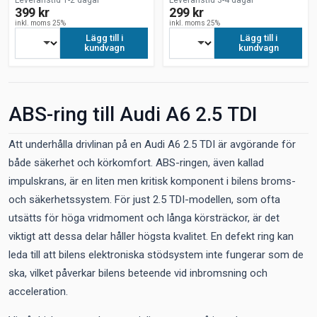
Leveranstid 1-2 dagar
Leveranstid 3-4 dagar
399 kr
299 kr
inkl. moms 25%
inkl. moms 25%
Lägg till i
Lägg till i
kundvagn
kundvagn
ABS-ring till Audi A6 2.5 TDI
Att underhålla drivlinan på en Audi A6 2.5 TDI är avgörande för
både säkerhet och körkomfort. ABS-ringen, även kallad
impulskrans, är en liten men kritisk komponent i bilens broms-
och säkerhetssystem. För just 2.5 TDI-modellen, som ofta
utsätts för höga vridmoment och långa körsträckor, är det
viktigt att dessa delar håller högsta kvalitet. En defekt ring kan
leda till att bilens elektroniska stödsystem inte fungerar som de
ska, vilket påverkar bilens beteende vid inbromsning och
acceleration.