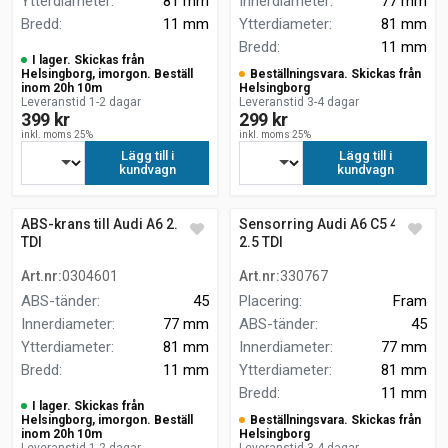
Ytterdiameter
:
81 mm
Innerdiameter
:
77 mm
Bredd
:
11 mm
Ytterdiameter
:
81 mm
Bredd
:
11 mm
I lager. Skickas från
Helsingborg, imorgon. Beställ
Beställningsvara. Skickas från
inom 20h 10m
Helsingborg
Leveranstid 1-2 dagar
Leveranstid 3-4 dagar
399 kr
299 kr
inkl. moms 25%
inkl. moms 25%
Lägg till i
Lägg till i
kundvagn
kundvagn
ABS-krans till Audi A6 2.5
Sensorring Audi A6 C5 4B2
TDI
2.5 TDI
Art.nr
:
0304601
Art.nr
:
330767
ABS-tänder
:
45
Placering
:
Fram
Innerdiameter
:
77 mm
ABS-tänder
:
45
Ytterdiameter
:
81 mm
Innerdiameter
:
77 mm
Bredd
:
11 mm
Ytterdiameter
:
81 mm
Bredd
:
11 mm
I lager. Skickas från
Helsingborg, imorgon. Beställ
Beställningsvara. Skickas från
inom 20h 10m
Helsingborg