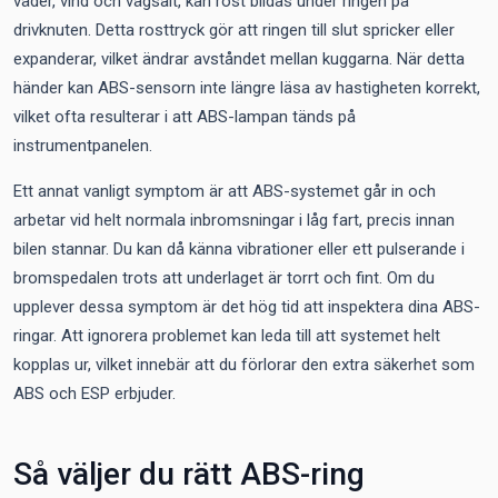
väder, vind och vägsalt, kan rost bildas under ringen på
drivknuten. Detta rosttryck gör att ringen till slut spricker eller
expanderar, vilket ändrar avståndet mellan kuggarna. När detta
händer kan ABS-sensorn inte längre läsa av hastigheten korrekt,
vilket ofta resulterar i att ABS-lampan tänds på
instrumentpanelen.
Ett annat vanligt symptom är att ABS-systemet går in och
arbetar vid helt normala inbromsningar i låg fart, precis innan
bilen stannar. Du kan då känna vibrationer eller ett pulserande i
bromspedalen trots att underlaget är torrt och fint. Om du
upplever dessa symptom är det hög tid att inspektera dina ABS-
ringar. Att ignorera problemet kan leda till att systemet helt
kopplas ur, vilket innebär att du förlorar den extra säkerhet som
ABS och ESP erbjuder.
Så väljer du rätt ABS-ring