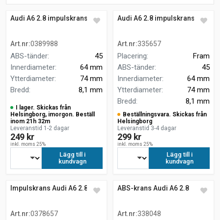
Audi A6 2.8 impulskrans
Audi A6 2.8 impulskrans
Art.nr
:
0389988
Art.nr
:
335657
ABS-tänder
:
45
Placering
:
Fram
Innerdiameter
:
64 mm
ABS-tänder
:
45
Ytterdiameter
:
74 mm
Innerdiameter
:
64 mm
Bredd
:
8,1 mm
Ytterdiameter
:
74 mm
Bredd
:
8,1 mm
I lager. Skickas från
Helsingborg, imorgon. Beställ
Beställningsvara. Skickas från
inom 21h 32m
Helsingborg
Leveranstid 1-2 dagar
Leveranstid 3-4 dagar
249 kr
299 kr
inkl. moms 25%
inkl. moms 25%
Lägg till i
Lägg till i
kundvagn
kundvagn
Impulskrans Audi A6 2.8
ABS-krans Audi A6 2.8
Art.nr
:
0378657
Art.nr
:
338048