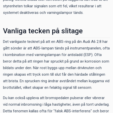
styrenheten tolkar signalen som ett fel, vilket resulterar i att
systemet deaktiveras och varningslampor tänds.
Vanliga tecken på slitage
Det vanligaste tecknet på att en ABS-ring på din Audi A6 2.8 har
gått sönder är att ABS-lampan tänds på instrumentpanelen, ofta
i kombination med varningslampan för antisladd (ESP). Ofta
beror detta på att ringen har spruckit på grund av korrosion som
bildats under den. När rost byggs upp mellan drivknuten och
ringen skapas ett tryck som till slut får den härdade stålringen
att brista. En sprucken ring ändrar avståndet mellan kuggarna vid
brottstället, vilket skapar en felaktig signal till sensorn.
Du kan också uppleva att bromspedalen pulserar eller vibrerar
vid normal inbromsning i låga hastigheter, även på torrt underlag.
Detta fenomen kallas ofta för "falsk ABS-interferens" och beror