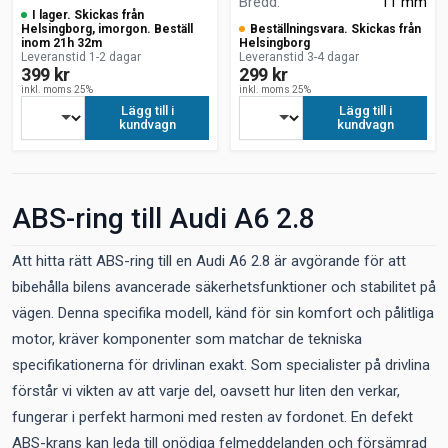
Bredd
:
11 mm
I lager. Skickas från
Helsingborg, imorgon. Beställ
Beställningsvara. Skickas från
inom 21h 32m
Helsingborg
Leveranstid 1-2 dagar
Leveranstid 3-4 dagar
399 kr
299 kr
inkl. moms 25%
inkl. moms 25%
Lägg till i
Lägg till i
kundvagn
kundvagn
ABS-ring till Audi A6 2.8
Att hitta rätt ABS-ring till en Audi A6 2.8 är avgörande för att
bibehålla bilens avancerade säkerhetsfunktioner och stabilitet på
vägen. Denna specifika modell, känd för sin komfort och pålitliga
motor, kräver komponenter som matchar de tekniska
specifikationerna för drivlinan exakt. Som specialister på drivlina
förstår vi vikten av att varje del, oavsett hur liten den verkar,
fungerar i perfekt harmoni med resten av fordonet. En defekt
ABS-krans kan leda till onödiga felmeddelanden och försämrad