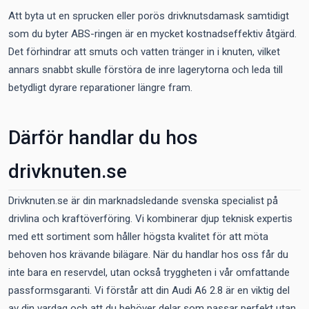
Att byta ut en sprucken eller porös drivknutsdamask samtidigt
som du byter ABS-ringen är en mycket kostnadseffektiv åtgärd.
Det förhindrar att smuts och vatten tränger in i knuten, vilket
annars snabbt skulle förstöra de inre lagerytorna och leda till
betydligt dyrare reparationer längre fram.
Därför handlar du hos
drivknuten.se
Drivknuten.se är din marknadsledande svenska specialist på
drivlina och kraftöverföring. Vi kombinerar djup teknisk expertis
med ett sortiment som håller högsta kvalitet för att möta
behoven hos krävande bilägare. När du handlar hos oss får du
inte bara en reservdel, utan också tryggheten i vår omfattande
passformsgaranti. Vi förstår att din Audi A6 2.8 är en viktig del
av din vardag och att du behöver delar som passar perfekt utan