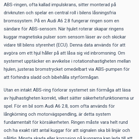
ABS-ringen, ofta kallad impulskrans, sitter monterad på
drivknuten och spelar en central roll i bilens låsningsfria
bromssystem. På en Audi A6 2.8 fungerar ringen som en
sändare för ABS-sensorn. När hjulet roterar skapar ringens
kuggar magnetiska pulser som sensorn läser av och skickar
vidare till bilens styrenhet (ECU). Denna data används för att
avgöra om ett hjul håller på att låsa sig vid inbromsning. Om
systemet upptäcker en avvikelse i rotationshastigheten mellan
hjulen, justeras bromstrycket omedelbart via ABS-pumpen för
att förhindra sladd och bibehålla styrförmågan.
Utan en intakt ABS-ring förlorar systemet sin förmåga att läsa
av hjulhastigheten korrekt, vilket sätter säkerhetsfunktionerna ur
spel. För en bil som Audi A6 2.8, som ofta används för
långkörning och motorvägspendling, är detta system
fundamentalt för körsäkerheten. Ringen måste vara helt rund
och ha exakt rätt antal kuggar för att signalen ska bli linjär och
pålitlig. Minsta skada eller korrosion på kuggarna kan leda till att