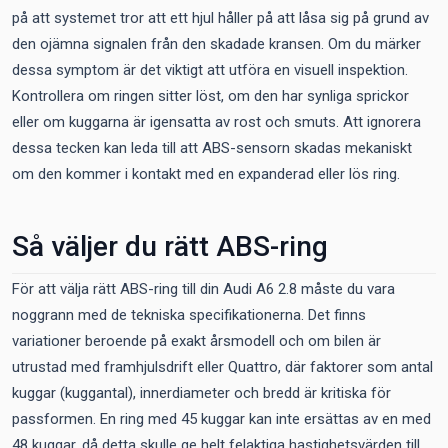
på att systemet tror att ett hjul håller på att låsa sig på grund av
den ojämna signalen från den skadade kransen. Om du märker
dessa symptom är det viktigt att utföra en visuell inspektion.
Kontrollera om ringen sitter löst, om den har synliga sprickor
eller om kuggarna är igensatta av rost och smuts. Att ignorera
dessa tecken kan leda till att ABS-sensorn skadas mekaniskt
om den kommer i kontakt med en expanderad eller lös ring.
Så väljer du rätt ABS-ring
För att välja rätt ABS-ring till din Audi A6 2.8 måste du vara
noggrann med de tekniska specifikationerna. Det finns
variationer beroende på exakt årsmodell och om bilen är
utrustad med framhjulsdrift eller Quattro, där faktorer som antal
kuggar (kuggantal), innerdiameter och bredd är kritiska för
passformen. En ring med 45 kuggar kan inte ersättas av en med
48 kuggar, då detta skulle ge helt felaktiga hastighetsvärden till