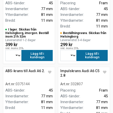
ABS-tänder
:
45
Placering
:
Fram
Innerdiameter
:
77 mm
ABS-tänder
:
45
Ytterdiameter
:
81 mm
Innerdiameter
:
77 mm
Bredd
:
11 mm
Ytterdiameter
:
81 mm
Bredd
:
11 mm
I lager. Skickas från
Helsingborg, imorgon. Beställ
Beställningsvara. Skickas från
inom 21h 32m
Helsingborg
Leveranstid 1-2 dagar
Leveranstid 3-4 dagar
399 kr
299 kr
inkl. moms 25%
inkl. moms 25%
Lägg till i
Lägg till i
kundvagn
kundvagn
ABS-krans till Audi A6 2.8
Impulskrans Audi A6 C5 4B2
2.8
Art.nr
:
0375144
Art.nr
:
332807
ABS-tänder
:
45
Placering
:
Fram
Innerdiameter
:
77 mm
ABS-tänder
:
45
Ytterdiameter
:
81 mm
Innerdiameter
:
77 mm
Bredd
:
11 mm
Ytterdiameter
:
81 mm