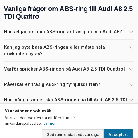
Vanliga frågor om ABS-ring till Audi A8 2.5
TDI Quattro
Hur vet jag om min ABS-ring är trasig på min Audi A8?
Kan jag byta bara ABS-ringen eller måste hela
drivknuten bytas?
Varför spricker ABS-ringen på Audi A8 2.5 TDI Quattro?
Påverkar en trasig ABS-ring fyrhjulsdriften?
Hur många tänder ska ABS-ringen ha till Audi A8 2.5 TDI
Quattro?
Vi använder cookies
🍪
Vi använder cookies för att förbättra din
Är det svårt att montera en ny ABS-ring själv?
om vår integritetspolicy
användarupplevelse.
läs mer
.
Godkänn endast nödvändiga
Acceptera