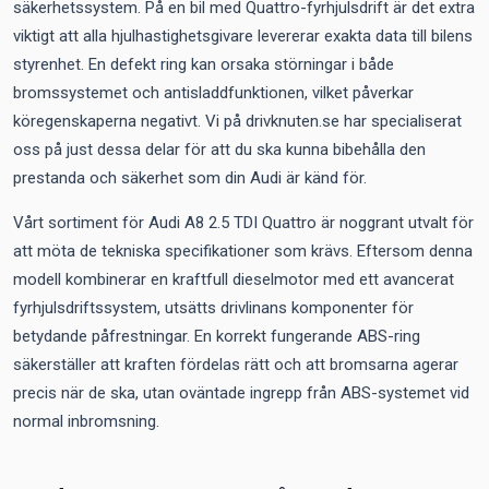
säkerhetssystem. På en bil med Quattro-fyrhjulsdrift är det extra
viktigt att alla hjulhastighetsgivare levererar exakta data till bilens
styrenhet. En defekt ring kan orsaka störningar i både
bromssystemet och antisladdfunktionen, vilket påverkar
köregenskaperna negativt. Vi på drivknuten.se har specialiserat
oss på just dessa delar för att du ska kunna bibehålla den
prestanda och säkerhet som din Audi är känd för.
Vårt sortiment för Audi A8 2.5 TDI Quattro är noggrant utvalt för
att möta de tekniska specifikationer som krävs. Eftersom denna
modell kombinerar en kraftfull dieselmotor med ett avancerat
fyrhjulsdriftssystem, utsätts drivlinans komponenter för
betydande påfrestningar. En korrekt fungerande ABS-ring
säkerställer att kraften fördelas rätt och att bromsarna agerar
precis när de ska, utan oväntade ingrepp från ABS-systemet vid
normal inbromsning.