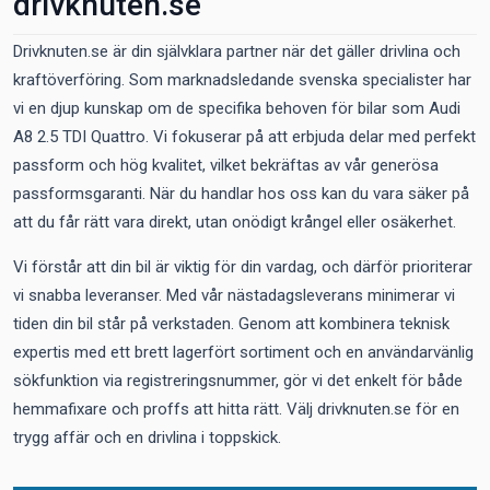
drivknuten.se
Drivknuten.se är din självklara partner när det gäller drivlina och
kraftöverföring. Som marknadsledande svenska specialister har
vi en djup kunskap om de specifika behoven för bilar som Audi
A8 2.5 TDI Quattro. Vi fokuserar på att erbjuda delar med perfekt
passform och hög kvalitet, vilket bekräftas av vår generösa
passformsgaranti. När du handlar hos oss kan du vara säker på
att du får rätt vara direkt, utan onödigt krångel eller osäkerhet.
Vi förstår att din bil är viktig för din vardag, och därför prioriterar
vi snabba leveranser. Med vår nästadagsleverans minimerar vi
tiden din bil står på verkstaden. Genom att kombinera teknisk
expertis med ett brett lagerfört sortiment och en användarvänlig
sökfunktion via registreringsnummer, gör vi det enkelt för både
hemmafixare och proffs att hitta rätt. Välj drivknuten.se för en
trygg affär och en drivlina i toppskick.