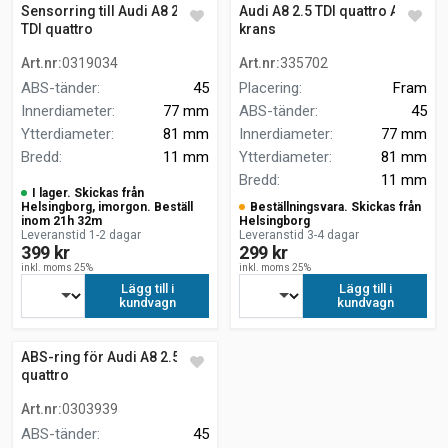
Sensorring till Audi A8 2.5
Audi A8 2.5 TDI quattro ABS-
TDI quattro
krans
Art.nr
:
0319034
Art.nr
:
335702
ABS-tänder
:
45
Placering
:
Fram
Innerdiameter
:
77 mm
ABS-tänder
:
45
Ytterdiameter
:
81 mm
Innerdiameter
:
77 mm
Bredd
:
11 mm
Ytterdiameter
:
81 mm
Bredd
:
11 mm
I lager. Skickas från
Helsingborg, imorgon. Beställ
Beställningsvara. Skickas från
inom 21h 32m
Helsingborg
Leveranstid 1-2 dagar
Leveranstid 3-4 dagar
399 kr
299 kr
inkl. moms 25%
inkl. moms 25%
Lägg till i
Lägg till i
kundvagn
kundvagn
ABS-ring för Audi A8 2.5 TDI
quattro
Art.nr
:
0303939
ABS-tänder
:
45