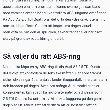
ingriper utan anledning. Om du märker att bilen tvekar vid
acceleration eller om bromsarna känns svampiga i samband
med varningslampor, bör du kontrollera ABS-ringarna omgående.
På Audi A8 2.5 TDI Quattro är det ofta den yttre drivknutens ring
som drabbas först. Genom att inspektera ringen visuellt kan
man ofta se om den är sprucken, saknar tänder eller har blivit
skev på grund av rostbildning undertill.
Så väljer du rätt ABS-ring
När du ska köpa en ny ABS-ring till din Audi A8 2.5 TDI Quattro är
det viktigt att kontrollera de tekniska måtten. Det som främst
skiljer olika ringar åt är antalet tänder (kuggantal), innerdiametern
och bredden på ringen. Även om många Audi-modeller delar
komponenter, kan specifika motoralternativ och drivlinor som
2.5 TDI Quattro ha unika krav. Att räkna kuggarna på den gamla
ringen är ett säkert sätt att verifiera att du beställer rätt del.