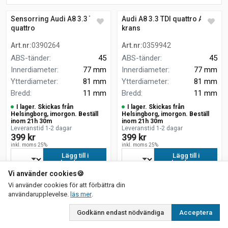
Sensorring Audi A8 3.3 TDI
Audi A8 3.3 TDI quattro ABS-
quattro
krans
Art.nr
:
0390264
Art.nr
:
0359942
ABS-tänder
:
45
ABS-tänder
:
45
Innerdiameter
:
77 mm
Innerdiameter
:
77 mm
Ytterdiameter
:
81 mm
Ytterdiameter
:
81 mm
Bredd
:
11 mm
Bredd
:
11 mm
I lager. Skickas från
I lager. Skickas från
Helsingborg, imorgon. Beställ
Helsingborg, imorgon. Beställ
inom 21h 30m
inom 21h 30m
Leveranstid 1-2 dagar
Leveranstid 1-2 dagar
399 kr
399 kr
inkl. moms 25%
inkl. moms 25%
Lägg till i
Lägg till i
kundvagn
kundvagn
Vi använder cookies
🍪
Vi använder cookies för att förbättra din
om vår integritetspolicy
användarupplevelse.
läs mer
.
Godkänn endast nödvändiga
Acceptera