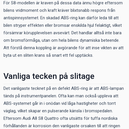
För S8-modellen är kraven på dessa data ännu högre eftersom
bilens vridmoment och kraft kräver blixtsnabb respons från
antispinnsystemet. En skadad ABS-ring kan därför leda till att
bilen stryper effekten eller bromsar enskilda hjul felaktigt, vilket
försämrar körupplevelsen avsevärt. Det handlar alltså inte bara
om bromsförmåga, utan om hela bilens dynamiska beteende.
Att förstå denna koppling är avgörande för att inse vikten av att
byta ut en sliten krans så snart ett fel upptäcks.
Vanliga tecken på slitage
Det vanligaste tecknet på en defekt ABS-ring är att ABS-lampan
tänds på instrumentpanelen. Ofta kan man också uppleva att
ABS-systemet går in i onödan vid låga hastigheter och torrt
väglag, vilket skapar en pulserande känsla i bromspedalen.
Eftersom Audi A8 S8 Quattro ofta utsätts för tuffa nordiska
förhållanden är korrosion den vanligaste orsaken till att ringen