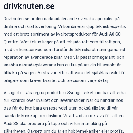
drivknuten.se
Drivknuten.se är din marknadsledande svenska specialist på
drivlina och kraftöverföring. Vi kombinerar djup teknisk expertis
med ett brett sortiment av kvalitetsprodukter för Audi A8 S8
Quattro. Vårt fokus ligger på att erbjuda rätt vara till rätt pris,
med en kundservice som förstår de tekniska utmaningarna vid
reparation av avancerade bilar. Med vår passformsgaranti och
snabba nästadagsleverans kan du lita på att din bil snabbt är
tillbaka på vägen. Vi strävar efter att vara det självklara valet för
bilägare som kräver kvalitet och precision i varje detalj.
Vi lagerför våra egna produkter i Sverige, vilket innebär att vi har
full kontroll över kvalitet och leveranstider. När du handlar hos
oss får du inte bara en reservdel, utan också tillgång till vår
samlade kunskap om drivlinor. Vi vet vad som krävs för att en
Audi S8 ska prestera på topp och vi tummar aldrig på
säkerheten. Oavsett om du är en hobbymekaniker eller proffs,