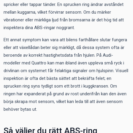
spricker eller tappar tänder. En sprucken ring ändrar avståndet
mellan kuggarna, vilket förvirrar sensorn. Om du märker
vibrationer eller märkliga ljud från bromsarna är det hög tid att
inspektera dina ABS-ringar noggrant.
Ett annat symptom kan vara att bilens farthållare slutar fungera
eller att växellådan beter sig märkligt, då dessa system ofta är
beroende av korrekt hastighetsdata från hjulen. På Audi-
modeller med Quattro kan man ibland även uppleva små ryck i
drivlinan om systemet får felaktiga signaler om hjulspinn. Visuell
inspektion är ofta det bästa sättet att bekräfta felet; en
sprucken ring syns tydligt som ett brott i kuggkransen. Om
ringen har expanderat på grund av rost underifrån kan den även
börja skrapa mot sensorn, vilket kan leda till att även sensorn
behöver bytas ut.
Så väljer du rätt ABS-ring