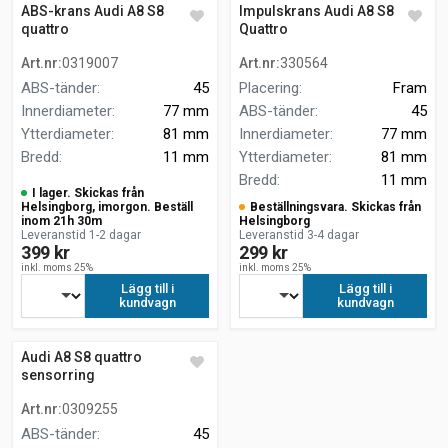
ABS-krans Audi A8 S8
Impulskrans Audi A8 S8
quattro
Quattro
Art.nr
:
0319007
Art.nr
:
330564
ABS-tänder
:
45
Placering
:
Fram
Innerdiameter
:
77 mm
ABS-tänder
:
45
Ytterdiameter
:
81 mm
Innerdiameter
:
77 mm
Bredd
:
11 mm
Ytterdiameter
:
81 mm
Bredd
:
11 mm
I lager. Skickas från
Helsingborg, imorgon. Beställ
Beställningsvara. Skickas från
inom 21h 30m
Helsingborg
Leveranstid 1-2 dagar
Leveranstid 3-4 dagar
399 kr
299 kr
inkl. moms 25%
inkl. moms 25%
Lägg till i
Lägg till i
kundvagn
kundvagn
Audi A8 S8 quattro
sensorring
Art.nr
:
0309255
ABS-tänder
:
45