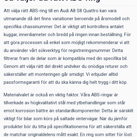
Att välja rätt ABS-ring till en Audi A8 S8 Quattro kan vara
utmanande då det finns variationer beroende på årsmodell och
specifika chassinummer. Det är viktigt att kontrollera antalet
kuggar, innerdiameter och bredd på ringen innan beställning. För
att göra processen så enkel som möjligt rekommenderar vi att
du använder vårt sökverktyg för registreringsnummer. Detta
filtrerar fram de delar som är kompatibla med din specifika bil.
Genom att välja rätt del direkt undviker du onödiga returer och
säkerställer att monteringen går smidigt. Vi erbjuder alltid
passformsgaranti för att du ska känna dig helt trygg i ditt köp.
Materialvalet är också en viktig faktor. Våra ABS-ringar är
tillverkade av högkvalitativt stål med ytbehandlingar som står
emot korrosion bättre än standardkomponenter. Detta är särskilt
viktigt för bilar som körs på saltade vintervägar. När du jämför
produkter bör du titta på specifikationerna för att säkerställa att
de matchar originaldelens mått exakt. En ring som sitter för löst