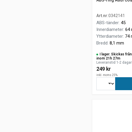
ABS-ring Audi Cou
Art.nr
:
0342141
ABS-tänder
:
45
Innerdiameter
:
64
Ytterdiameter
:
74
Bredd
:
8,1 mm
I lager. Skickas fr
inom 21h 27m
Leveranstid 1-2 dagar
249 kr
inkl. moms 25%