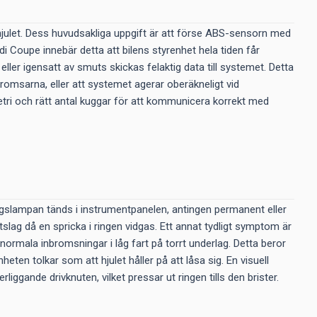
hjulet. Dess huvudsakliga uppgift är att förse ABS-sensorn med
i Coupe innebär detta att bilens styrenhet hela tiden får
ller igensatt av smuts skickas felaktig data till systemet. Detta
a bromsarna, eller att systemet agerar oberäkneligt vid
tri och rätt antal kuggar för att kommunicera korrekt med
ngslampan tänds i instrumentpanelen, antingen permanent eller
tslag då en spricka i ringen vidgas. Ett annat tydligt symptom är
ormala inbromsningar i låg fart på torrt underlag. Detta beror
heten tolkar som att hjulet håller på att låsa sig. En visuell
iggande drivknuten, vilket pressar ut ringen tills den brister.