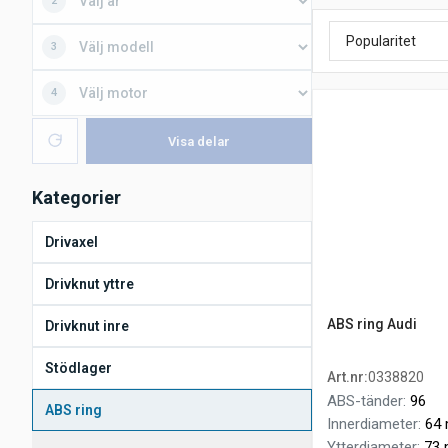
2
3
4
Visa delar
Kategorier
Drivaxel
Drivknut yttre
ABS ring Audi
Drivknut inre
Stödlager
Art.nr
:
0338820
ABS-tänder
:
96
ABS ring
Innerdiameter
:
64
Ytterdiameter
:
73