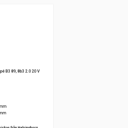
é B3 89, 8b3 2.0 20 V
 mm
 mm
kickas från Helsingborg