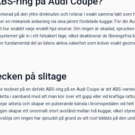
ABS-ring på Audi Coupe?
nterad på den yttre drivknuten och roterar i exakt samma takt som 
er en mekanisk avläsning via sina jämnt fördelade kuggar. För din Aud
hur snabbt varje enskilt hjul snurrar. Om ringen är skadad, sprucken e
-systemet går in i ett felsäkert läge, vilket deaktiverar de låsningsfri
en fundamental del av bilens aktiva säkerhet som kräver exakt geome
ecken på slitage
te tecknet på en defekt ABS-ring på en Audi Coupe är att ABS-varni
detta i samband med att man kör över ett gupp eller vid kraftiga rattu
jar arbeta och skapar en pulserande känsla i bromspedalen vid helt n
ingen skapar ett onormalt stort avstånd mellan två kuggar, vilket styren
vslöja om ringen har spruckit på grund av att rost bildats på den underl