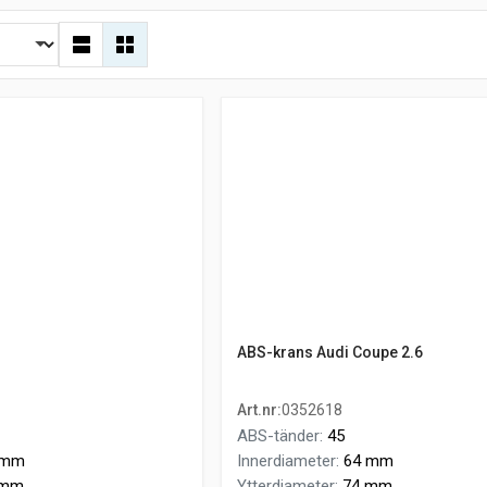
ABS-krans Audi Coupe 2.6
Art.nr
:
0352618
ABS-tänder
:
45
 mm
Innerdiameter
:
64 mm
 mm
Ytterdiameter
:
74 mm