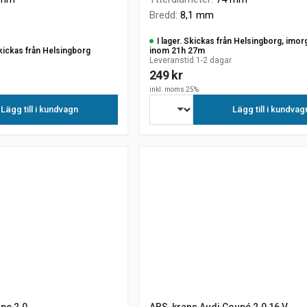
Bredd
:
8,1 mm
I lager. Skickas från Helsingborg, imor
kickas från Helsingborg
inom 21h 27m
Leveranstid 1-2 dagar
249 kr
inkl. moms 25%
Lägg till i kundvagn
Lägg till i kundvag