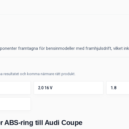
nenter framtagna för bensinmodeller med framhjulsdrift, vilket inklude
fina resultatet och komma närmare rätt produkt.
2.0 16 V
1.8
r ABS-ring till Audi Coupe