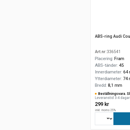
ABS-ring Audi Cou
Art.nr
:
336541
Placering
:
Fram
ABS-tänder
:
45
Innerdiameter
:
64
Ytterdiameter
:
74
Bredd
:
8,1 mm
Beställningsvara. S
Leveranstid 3-4 dagar
299 kr
inkl. moms 25%