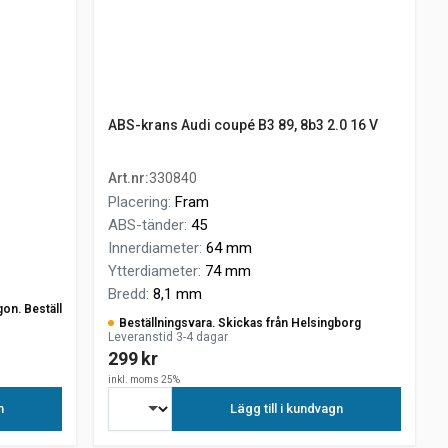
ABS-krans Audi coupé B3 89, 8b3 2.0 16 V
Art.nr
:
330840
Placering
:
Fram
ABS-tänder
:
45
Innerdiameter
:
64 mm
Ytterdiameter
:
74 mm
Bredd
:
8,1 mm
gon. Beställ
Beställningsvara. Skickas från Helsingborg
Leveranstid 3-4 dagar
299 kr
inkl. moms 25%
n
Lägg till i kundvagn