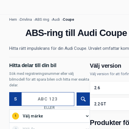
Hem
Drivlina
ABS ring
Audi
Coupe
ABS-ring till Audi Coupe
Hitta rätt impulskrans för din Audi Coupe. Urvalet omfattar kompo
Hitta delar till din bil
Välj version
Sök med registreringsnummer eller välj
Välj version för att för
bilmodell för att spara bilen och hitta mer exakta
delar.
2.6
S
Sök
2.2 GT
ELLER
1
Produkter fö