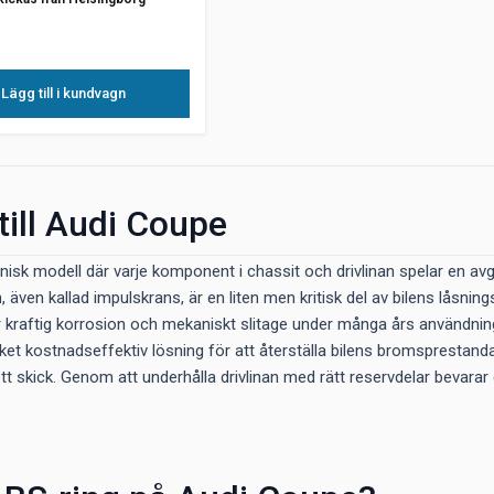
Lägg till i kundvagn
till Audi Coupe
nisk modell där varje komponent i chassit och drivlinan spelar en av
, även kallad impulskrans, är en liten men kritisk del av bilens lås
r kraftig korrosion och mekaniskt slitage under många års användning 
ket kostnadseffektiv lösning för att återställa bilens bromsprestanda 
gott skick. Genom att underhålla drivlinan med rätt reservdelar bevar