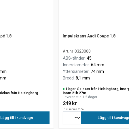
pé 1.8
Impulskrans Audi Coupe 1.8
Art.nr
:
0323000
ABS-tänder
:
45
Innerdiameter
:
64 mm
 mm
Ytterdiameter
:
74 mm
 mm
Bredd
:
8,1 mm
I lager. Skickas från Helsingborg, imor
kickas från Helsingborg
inom 21h 27m
Leveranstid 1-2 dagar
249 kr
inkl. moms 25%
Lägg till i kundvagn
Lägg till i kundvag