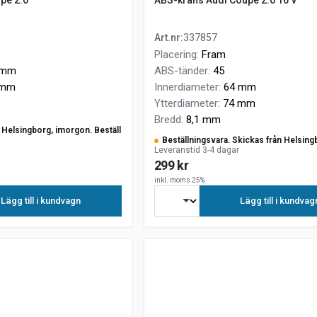
pe 2.0
ABS-krans Audi Coupé 2.0 16 V
Art.nr
:
337857
Placering
:
Fram
 mm
ABS-tänder
:
45
 mm
Innerdiameter
:
64 mm
Ytterdiameter
:
74 mm
Bredd
:
8,1 mm
ån Helsingborg, imorgon. Beställ
Beställningsvara. Skickas från Helsing
Leveranstid 3-4 dagar
299 kr
inkl. moms 25%
Lägg till i kundvagn
Lägg till i kundvag