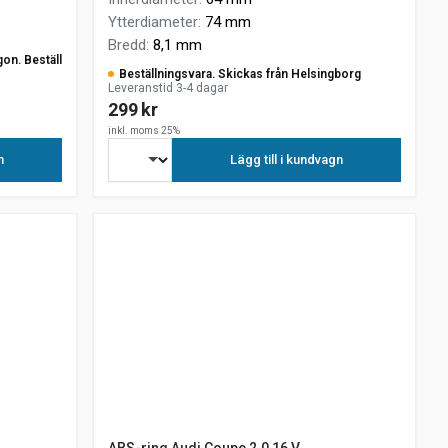
Ytterdiameter
:
74 mm
Bredd
:
8,1 mm
gon. Beställ
Beställningsvara. Skickas från Helsingborg
Leveranstid 3-4 dagar
299 kr
inkl. moms 25%
n
Lägg till i kundvagn