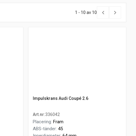
1 - 10 av 10
Impulskrans Audi Coupé 2.6
Art.nr
:
336042
Placering
:
Fram
ABS-tänder
:
45
Innerdiameter
:
64 mm