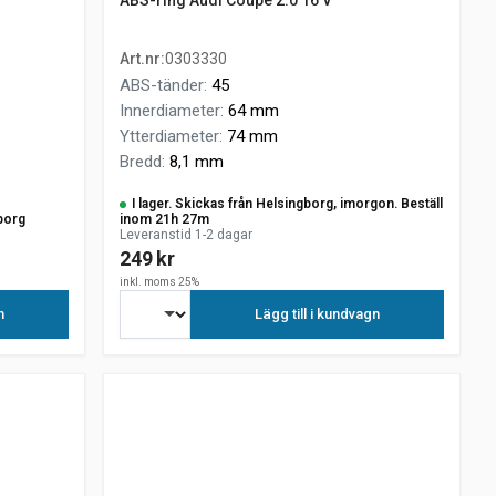
ABS-ring Audi Coupe 2.0 16 V
Art.nr
:
0303330
ABS-tänder
:
45
Innerdiameter
:
64 mm
Ytterdiameter
:
74 mm
Bredd
:
8,1 mm
I lager. Skickas från Helsingborg, imorgon. Beställ
borg
inom 21h 27m
Leveranstid 1-2 dagar
249 kr
inkl. moms 25%
n
Lägg till i kundvagn