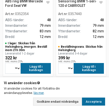
ABS ring BMW Mercedes
Sensorring BMW 1-serie
Ford Seat VW
120 d CABRIOLET
Art.nr
:
0352354
Art.nr
:
0357440
ABS-tänder
:
48
ABS-tänder
:
48
Innerdiameter
:
79 mm
Innerdiameter
:
79 mm
Ytterdiameter
:
83 mm
Ytterdiameter
:
82 mm
Bredd
:
12 mm
Bredd
:
12 mm
I lager. Skickas från
Helsingborg, imorgon. Beställ
Beställningsvara. Skickas från
inom 21h 30m
Helsingborg
Leveranstid 1-2 dagar
Leveranstid 3-4 dagar
322 kr
399 kr
inkl. moms 25%
inkl. moms 25%
Lägg till i
Lägg till i
kundvagn
kundvagn
Vi använder cookies
🍪
Vi använder cookies för att förbättra din
om vår integritetspolicy
användarupplevelse.
läs mer
.
Godkänn endast nödvändiga
Acceptera