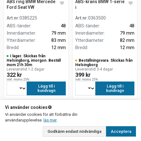
ABS ring BMW Mercedes
ABS-krans BMW 1-serie 120
Ford Seat VW
i
Art.nr
:
0385225
Art.nr
:
0363500
ABS-tänder
:
48
ABS-tänder
:
48
Innerdiameter
:
79 mm
Innerdiameter
:
79 mm
Ytterdiameter
:
83 mm
Ytterdiameter
:
82 mm
Bredd
:
12 mm
Bredd
:
12 mm
I lager. Skickas från
Helsingborg, imorgon. Beställ
Beställningsvara. Skickas från
inom 21h 30m
Helsingborg
Leveranstid 1-2 dagar
Leveranstid 3-4 dagar
322 kr
399 kr
inkl. moms 25%
inkl. moms 25%
Lägg till i
Lägg till i
kundvagn
kundvagn
Vi använder cookies
🍪
Vi använder cookies för att förbättra din
om vår integritetspolicy
användarupplevelse.
läs mer
.
Godkänn endast nödvändiga
Acceptera