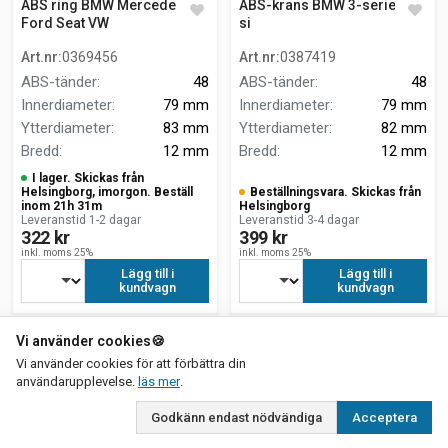
ABS ring BMW Mercedes
ABS-krans BMW 3-serie 320
Ford Seat VW
si
Art.nr
:
0369456
Art.nr
:
0387419
ABS-tänder
:
48
ABS-tänder
:
48
Innerdiameter
:
79 mm
Innerdiameter
:
79 mm
Ytterdiameter
:
83 mm
Ytterdiameter
:
82 mm
Bredd
:
12 mm
Bredd
:
12 mm
I lager. Skickas från
Helsingborg, imorgon. Beställ
Beställningsvara. Skickas från
inom 21h 31m
Helsingborg
Leveranstid 1-2 dagar
Leveranstid 3-4 dagar
322 kr
399 kr
inkl. moms 25%
inkl. moms 25%
Lägg till i
Lägg till i
kundvagn
kundvagn
Vi använder cookies
🍪
Vi använder cookies för att förbättra din
om vår integritetspolicy
användarupplevelse.
läs mer
.
Godkänn endast nödvändiga
Acceptera