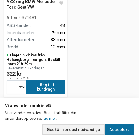
ABS ring BMW Mercedes
Ford Seat VW
Art.nr
:
0371481
ABS-tänder
:
48
Innerdiameter
:
79 mm
Ytterdiameter
:
83 mm
Bredd
:
12 mm
I lager. Skickas från
Helsingborg, imorgon. Beställ
inom 21h 29m
Leveranstid 1-2 dagar
322 kr
inkl. moms 25%
Lägg till i
kundvagn
Vi använder cookies
🍪
Vi använder cookies för att förbättra din
om vår integritetspolicy
användarupplevelse.
läs mer
.
Godkänn endast nödvändiga
Acceptera