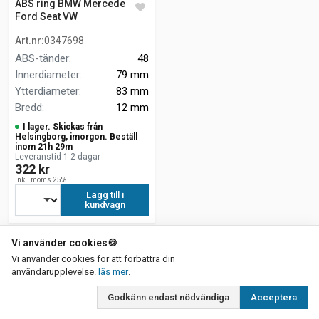
ABS ring BMW Mercedes
Ford Seat VW
Art.nr
:
0347698
ABS-tänder
:
48
Innerdiameter
:
79 mm
Ytterdiameter
:
83 mm
Bredd
:
12 mm
I lager. Skickas från
Helsingborg, imorgon. Beställ
inom 21h 29m
Leveranstid 1-2 dagar
322 kr
inkl. moms 25%
Lägg till i
kundvagn
Vi använder cookies
🍪
Vi använder cookies för att förbättra din
om vår integritetspolicy
användarupplevelse.
läs mer
.
Godkänn endast nödvändiga
Acceptera