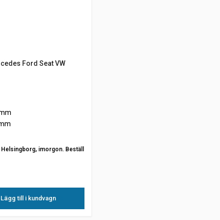
cedes Ford Seat VW
 mm
 mm
ån Helsingborg, imorgon. Beställ
Lägg till i kundvagn