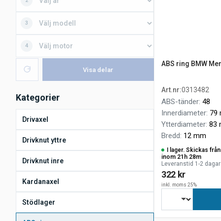
2
3
4
ABS ring BMW Mer
Visa delar
Art.nr
:
0313482
Kategorier
ABS-tänder
:
48
Innerdiameter
:
79
Drivaxel
Ytterdiameter
:
83
Bredd
:
12 mm
Drivknut yttre
I lager. Skickas fr
inom 21h 28m
Drivknut inre
Leveranstid 1-2 dagar
322 kr
Kardanaxel
inkl. moms 25%
Stödlager