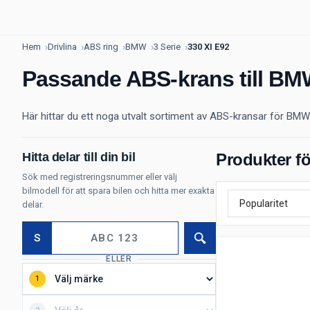
Hem
Drivlina
ABS ring
BMW
3 Serie
330 XI E92
Passande ABS-krans till BMW
Här hittar du ett noga utvalt sortiment av ABS-kransar för BMW 3
Hitta delar till din bil
Produkter fö
Sök med registreringsnummer eller välj
bilmodell för att spara bilen och hitta mer exakta
delar.
S
Sök
ELLER
1