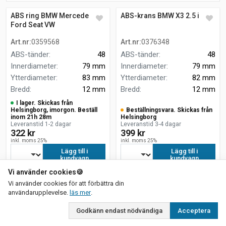
ABS ring BMW Mercedes
ABS-krans BMW X3 2.5 i
Ford Seat VW
Art.nr
:
0359568
Art.nr
:
0376348
ABS-tänder
:
48
ABS-tänder
:
48
Innerdiameter
:
79 mm
Innerdiameter
:
79 mm
Ytterdiameter
:
83 mm
Ytterdiameter
:
82 mm
Bredd
:
12 mm
Bredd
:
12 mm
I lager. Skickas från
Helsingborg, imorgon. Beställ
Beställningsvara. Skickas från
inom 21h 28m
Helsingborg
Leveranstid 1-2 dagar
Leveranstid 3-4 dagar
322 kr
399 kr
inkl. moms 25%
inkl. moms 25%
Lägg till i
Lägg till i
kundvagn
kundvagn
Vi använder cookies
🍪
Vi använder cookies för att förbättra din
om vår integritetspolicy
användarupplevelse.
läs mer
.
Godkänn endast nödvändiga
Acceptera