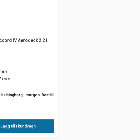
cord IV Aerodeck 2.2 i
 mm
,7 mm
ån Helsingborg, imorgon. Beställ
Lägg till i kundvagn