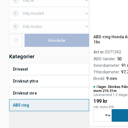
2
3
4
ABS-ring Honda Ac
Visa delar
16v
Art.nr
:
0371342
Kategorier
ABS-tänder
:
50
Innerdiameter
:
91
Drivaxel
Ytterdiameter
:
97
Bredd
:
9 mm
Drivknut yttre
I lager. Skickas fr
inom 21h 31m
Drivknut inre
Leveranstid 1-2 dagar
199 kr
ABS ring
inkl. moms 25%